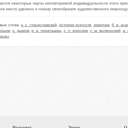
аются некоторые черты неповторимой индивидуальности этого ярко
ое место уделено и показу своеобразия художественного мироощу
вые слова:
к. с. станиславский
,
история искусств
,
эрмитаж
,
б. в. ас
юрьев
,
о. дымов
,
и. и. перельман
,
с. п. королев
,
с. м. волконский
,
а.
вица»
Редсовет
Этика
О