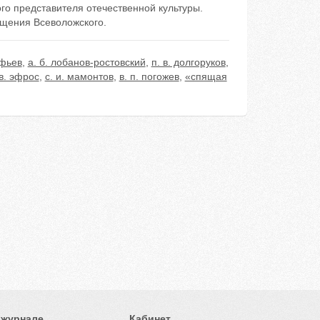
го представителя отечественной культуры.
щения Всеволожского.
афьев
,
а. б. лобанов-ростовский
,
п. в. долгоруков
,
 в. эфрос
,
с. и. мамонтов
,
в. п. погожев
,
«спящая
 журнале
Кабинет