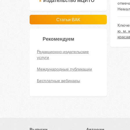
Издательство МЦИТО
отмеч
Немал
Статьи ВАК
Ключе
ю. м. 
краса
Рекомендуем
Редакционно-издательские
услуги
Международные публикации
Бесплатные вебинары
Выпуски
Авторам