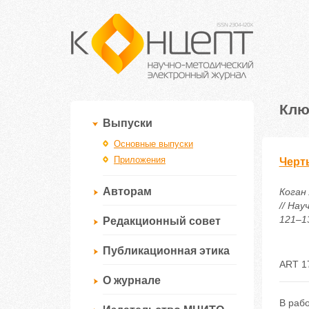
Клю
Выпуски
Основные выпуски
Приложения
Черт
Авторам
Коган
// На
121–13
Редакционный совет
Публикационная этика
ART 1
О журнале
В рабо