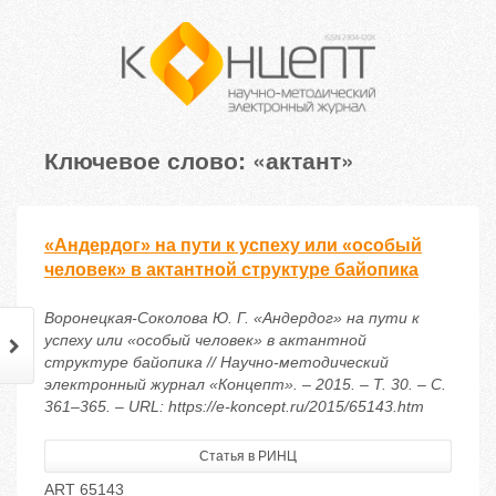
Ключевое слово: «актант»
«Андердог» на пути к успеху или «особый
человек» в актантной структуре байопика
Воронецкая-Соколова Ю. Г. «Андердог» на пути к
успеху или «особый человек» в актантной
структуре байопика // Научно-методический
электронный журнал «Концепт». – 2015. – Т. 30. – С.
361–365. – URL: https://e-koncept.ru/2015/65143.htm
Статья в РИНЦ
ART 65143