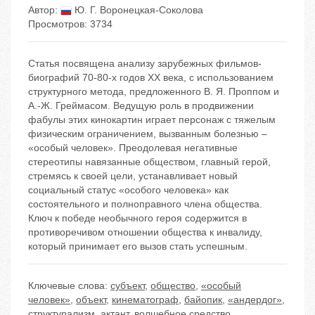
Автор:
Ю. Г. Воронецкая-Соколова
Просмотров: 3734
Статья посвящена анализу зарубежных фильмов-
биографий 70-80-х годов ХХ века, с использованием
структурного метода, предложенного В. Я. Проппом и
А.-Ж. Греймасом. Ведущую роль в продвижении
фабулы этих кинокартин играет персонаж с тяжелым
физическим ограничением, вызванным болезнью –
«особый человек». Преодолевая негативные
стереотипы навязанные обществом, главный герой,
стремясь к своей цели, устанавливает новый
социальный статус «особого человека» как
состоятельного и полноправного члена общества.
Ключ к победе необычного героя содержится в
противоречивом отношении общества к инвалиду,
который принимает его вызов стать успешным.
Ключевые слова:
субъект
,
общество
,
«особый
человек»
,
объект
,
кинематограф
,
байопик
,
«андердог»
,
структурализм
,
актант
,
волшебное средство