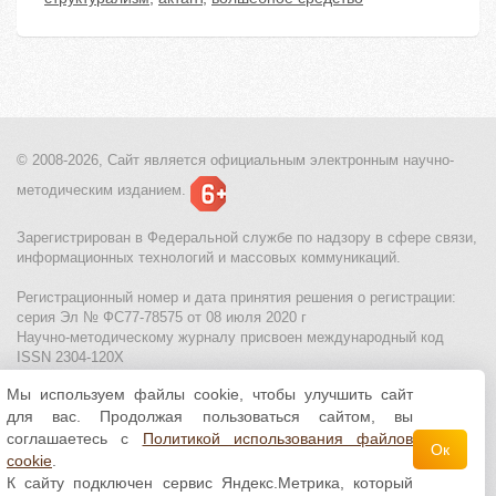
© 2008-2026, Сайт является
официальным электронным
научно-
методическим изданием.
Зарегистрирован в Федеральной службе по надзору в сфере связи,
информационных технологий и массовых коммуникаций.
Регистрационный номер и дата принятия решения о регистрации:
серия Эл № ФС77-78575 от 08 июля 2020 г
Научно-методическому журналу присвоен международный код
ISSN 2304-120X
Мы используем файлы cookie, чтобы улучшить сайт
МЦИТО
|
Школьные олимпиады и онлайн конкурсы для детей
|
для вас. Продолжая пользоваться сайтом, вы
Политика использования файлов cookie
|
Политика обработки и
защиты персональных данных
соглашаетесь с
Политикой использования файлов
Ок
cookie
.
Все материалы доступны по
лицензии Creative
К сайту подключен сервис Яндекс.Метрика, который