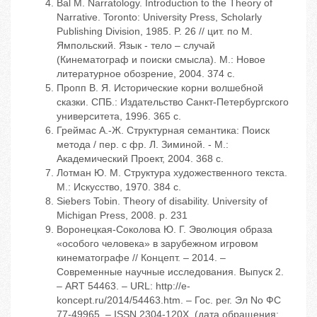
Bal M. Narratology. Introduction to the Theory of
Narrative. Toronto: University Press, Scholarly
Publishing Division, 1985. P. 26 // цит. по М.
Ямпольский. Язык - тело – случай
(Кинематограф и поиски смысла). М.: Новое
литературное обозрение, 2004. 374 с.
Пропп В. Я. Исторические корни волшебной
сказки. СПБ.: Издательство Санкт-Петербургского
университета, 1996. 365 с.
Греймас А.-Ж. Структурная семантика: Поиск
метода / пер. с фр. Л. Зиминой. - М.:
Академический Проект, 2004. 368 с.
Лотман Ю. М. Структура художественного текста.
М.: Искусство, 1970. 384 с.
Siebers Tobin. Theory of disability. University of
Michigan Press, 2008. p. 231
Воронецкая-Соколова Ю. Г. Эволюция образа
«особого человека» в зарубежном игровом
кинематографе // Концепт. – 2014. –
Современные научные исследования. Выпуск 2.
– ART 54463. – URL: http://e-
koncept.ru/2014/54463.htm. – Гос. рег. Эл No ФС
77-49965. – ISSN 2304-120X. (дата обращения: