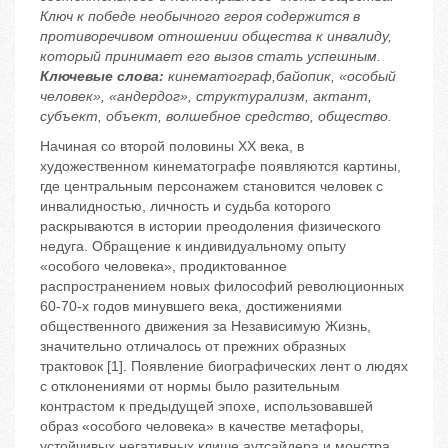
Ключ к победе необычного героя содержится в
противоречивом отношении общества к инвалиду,
который принимает его вызов стать успешным.
Ключевые слова:
кинематограф,байопик, «особый
человек», «андердог», структурализм, актант,
субъект, объект, волшебное средство, общество.
Начиная со второй половины ХХ века, в
художественном кинематографе появляются картины,
где центральным персонажем становится человек с
инвалидностью, личность и судьба которого
раскрываются в истории преодоления физического
недуга. Обращение к индивидуальному опыту
«особого человека», продиктованное
распространением новых философий революционных
60-70-х годов минувшего века, достижениями
общественного движения за Независимую Жизнь,
значительно отличалось от прежних образных
трактовок [1]. Появление биографических лент о людях
с отклонениями от нормы было разительным
контрастом к предыдущей эпохе, использовавшей
образ «особого человека» в качестве метафоры,
устойчивых негативных клише аутсайдера и монстра.