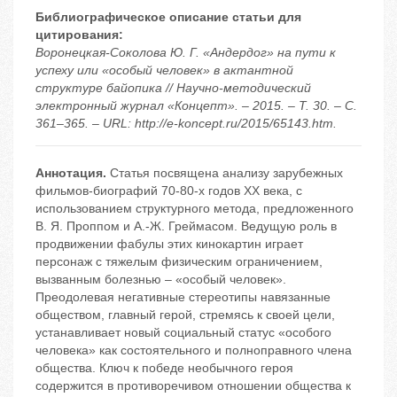
Библиографическое описание статьи для
цитирования:
Воронецкая-Соколова Ю. Г. «Андердог» на пути к
успеху или «особый человек» в актантной
структуре байопика // Научно-методический
электронный журнал «Концепт». – 2015. – Т. 30. – С.
361–365. – URL: http://e-koncept.ru/2015/65143.htm.
Аннотация.
Статья посвящена анализу зарубежных
фильмов-биографий 70-80-х годов ХХ века, с
использованием структурного метода, предложенного
В. Я. Проппом и А.-Ж. Греймасом. Ведущую роль в
продвижении фабулы этих кинокартин играет
персонаж с тяжелым физическим ограничением,
вызванным болезнью – «особый человек».
Преодолевая негативные стереотипы навязанные
обществом, главный герой, стремясь к своей цели,
устанавливает новый социальный статус «особого
человека» как состоятельного и полноправного члена
общества. Ключ к победе необычного героя
содержится в противоречивом отношении общества к