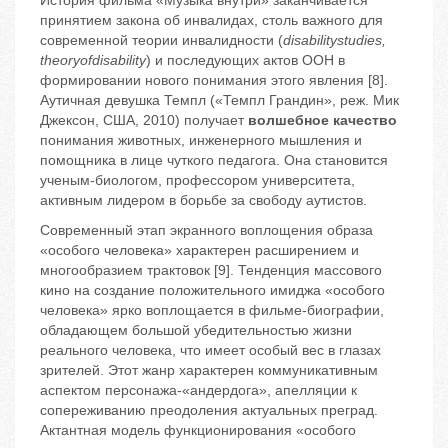
История фильма «Музыка внутри» заканчивается
принятием закона об инвалидах, столь важного для
современной теории инвалидности (
disability
studies
,
theory
of
disability
) и последующих актов ООН в
формировании нового понимания этого явления [8].
Аутичная девушка Темпл («Темпл Грандин», реж. Мик
Джексон, США, 2010) получает
волшебное качество
понимания животных, инженерного мышления и
помощника в лице чуткого педагога. Она становится
ученым-биологом, профессором университета,
активным лидером в борьбе за свободу аутистов.
Современный этап экранного воплощения образа
«особого человека» характерен расширением и
многообразием трактовок [9]. Тенденция массового
кино на создание положительного имиджа «особого
человека» ярко воплощается в фильме-биографии,
обладающем большой убедительностью жизни
реального человека, что имеет особый вес в глазах
зрителей. Этот жанр характерен коммуникативным
аспектом персонажа-«андердога», апелляции к
сопереживанию преодоления актуальных преград.
Актантная модель функционирования «особого