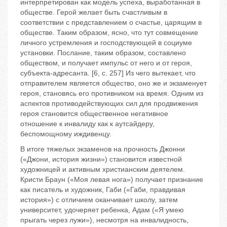
интерпретирован как модель успеха, выработанная в
обществе. Герой желает быть счастливым в
соответствии с представлением о счастье, царящим в
обществе. Таким образом, ясно, что тут совмещение
личного устремления и господствующей в социуме
установки. Послание, таким образом, составлено
обществом, и получает импульс от него и от героя,
субъекта-адресанта. [6, с. 257] Из чего вытекает, что
отправителем является общество, оно же и экзаменует
героя, становясь его противником на время. Одним из
аспектов противодействующих сил для продвижения
героя становится общественное негативное
отношение к инвалиду как к аутсайдеру,
беспомощному иждивенцу.
В итоге тяжелых экзаменов на прочность Джонни
(«Джони, история жизни») становится известной
художницей и активным христианским деятелем.
Кристи Браун («Моя левая нога») получает признание
как писатель и художник, Габи («Габи, правдивая
история») с отличием оканчивает школу, затем
университет, удочеряет ребенка, Адам («Я умею
прыгать через лужи»), несмотря на инвалидность,