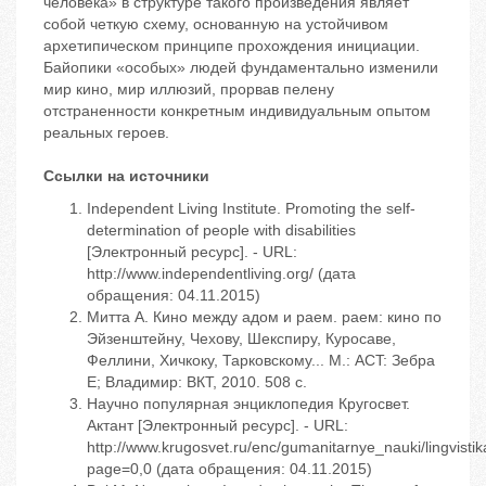
человека» в структуре такого произведения являет
собой четкую схему, основанную на устойчивом
архетипическом принципе прохождения инициации.
Байопики «особых» людей фундаментально изменили
мир кино, мир иллюзий, прорвав пелену
отстраненности конкретным индивидуальным опытом
реальных героев.
Ссылки на источники
Independent Living Institute. Promoting the self-
determination of people with disabilities
[Электронный ресурс]. - URL:
http://www.independentliving.org/ (дата
обращения: 04.11.2015)
Митта А. Кино между адом и раем. раем: кино по
Эйзенштейну, Чехову, Шекспиру, Куросаве,
Феллини, Хичкоку, Тарковскому... М.: ACT: Зебра
Е; Владимир: ВКТ, 2010. 508 с.
Научно популярная энциклопедия Кругосвет.
Актант [Электронный ресурс]. - URL:
http://www.krugosvet.ru/enc/gumanitarnye_nauki/lingvist
page=0,0 (дата обращения: 04.11.2015)