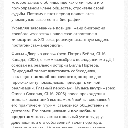
которое заявило об инвалиде как о личности и о
полноправном члене обществе, строителе своей
судьбы. Поэтому в этот период появляются
упомянутые выше ленты-биографии.
Укрепляя завоеванные позиции, жанр биографии
«особого человека» нашел свое отражение в
кинокартинах XXI века, реализуя актантную модель
протагониста-«андердога».
Фильм «Дверь в дверь» (реж. Патрик Бейли, США,
Канада, 2002), о коммивояжёре с последствиями ДЦП
основан на реальной истории Билла Портера.
Природный талант чувствовать собеседника,
воплощает
волшебное качество
, которое дает
герою-актанту помощников, приводит к личной
реализации. Главный персонаж «Музыка внутри» (реж.
Стивен Савалич, США, 2006) после прохождения
тяжелых испытаний вьетнамской войны, сделавшей
его практически глухим, становится общественным
деятелем. Его помощниками и
волшебным
средством
оказывается школьный учитель, друг-
децепешник и его собственный талант оратора.