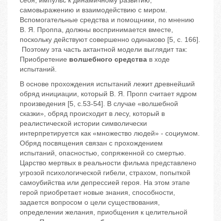
себя, импульс к динамичному развитию,
самовыражению и взаимодействию с миром.
Вспомогательные средства и помощники, по мнению
В. Я. Проппа, должны воспринимается вместе,
поскольку действуют совершенно одинаково [5, с. 166].
Поэтому эта часть актантной модели выглядит так:
Приобретение
волшебного средства
в ходе
испытаний.
В основе прохождения испытаний лежит древнейший
обряд инициации, который В. Я. Пропп считает ядром
произведения [5, c.53-54]. В случае «волшебной
сказки», обряд происходит в лесу, который в
реалистической истории символически
интерпретируется как «множество людей» - социумом.
Обряд посвящения связан с прохождением
испытаний, опасностью, сопряженной со смертью.
Царство мертвых в реальности фильма представлено
угрозой психологической гибели, страхом, попыткой
самоубийства или депрессией героя. На этом этапе
герой приобретает новые знания, способности,
задается вопросом о цели существования,
определении желания, приобщения к целительной