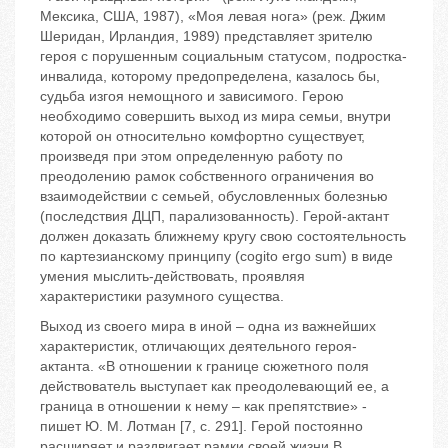
Мексика, США, 1987), «Моя левая нога» (реж. Джим
Шеридан, Ирландия, 1989) представляет зрителю
героя с порушенным социальным статусом, подростка-
инвалида, которому предопределена, казалось бы,
судьба изгоя немощного и зависимого. Герою
необходимо совершить выход из мира семьи, внутри
которой он относительно комфортно существует,
произведя при этом определенную работу по
преодолению рамок собственного ограничения во
взаимодействии с семьей, обусловленных болезнью
(последствия ДЦП, парализованность). Герой-актант
должен доказать ближнему кругу свою состоятельность
по картезианскому принципу (cogito ergo sum) в виде
умения мыслить-действовать, проявляя
характеристики разумного существа.
Выход из своего мира в иной – одна из важнейших
характеристик, отличающих деятельного героя-
актанта. «В отношении к границе сюжетного поля
действователь выступает как преодолевающий ее, а
граница в отношении к нему – как препятствие» -
пишет Ю. М. Лотман [7, с. 291]. Герой постоянно
расширяет и раздвигает рамки своей жизни.В