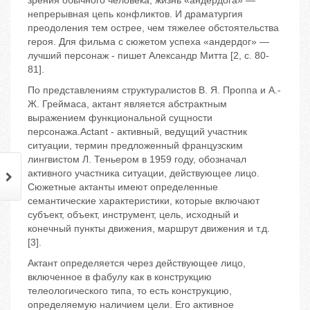
зрения обычного человека, жизнь «андердога» —
непрерывная цепь конфликтов. И драматургия
преодоления тем острее, чем тяжелее обстоятельства
героя. Для фильма с сюжетом успеха «андердог» —
лучший персонаж - пишет Александр Митта [2, с. 80-
81].
По представлениям структуралистов В. Я. Проппа и А.-
Ж. Греймаса, актант является абстрактным
выражением функциональной сущности
персонажа.Actant - активный, ведущий участник
ситуации, термин предложенный французским
лингвистом Л. Теньером в 1959 году, обозначал
активного участника ситуации, действующее лицо.
Сюжетные актанты имеют определенные
семантические характеристики, которые включают
субъект, объект, инструмент, цель, исходный и
конечный пункты движения, маршрут движения и т.д.
[3].
Актант определяется через действующее лицо,
включенное в фабулу как в конструкцию
телеологического типа, то есть конструкцию,
определяемую наличием цели. Его активное