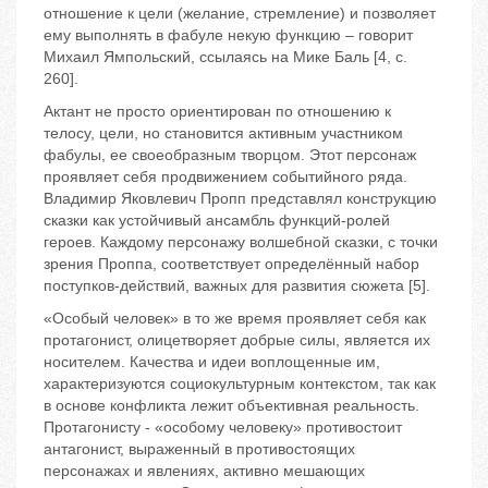
отношение к цели (желание, стремление) и позволяет
ему выполнять в фабуле некую функцию – говорит
Михаил Ямпольский, ссылаясь на Мике Баль [4, с.
260].
Актант не просто ориентирован по отношению к
телосу, цели, но становится активным участником
фабулы, ее своеобразным творцом. Этот персонаж
проявляет себя продвижением событийного ряда.
Владимир Яковлевич Пропп представлял конструкцию
сказки как устойчивый ансамбль функций-ролей
героев. Каждому персонажу волшебной сказки, с точки
зрения Проппа, соответствует определённый набор
поступков-действий, важных для развития сюжета [5].
«Особый человек» в то же время проявляет себя как
протагонист, олицетворяет добрые силы, является их
носителем. Качества и идеи воплощенные им,
характеризуются социокультурным контекстом, так как
в основе конфликта лежит объективная реальность.
Протагонисту - «особому человеку» противостоит
антагонист, выраженный в противостоящих
персонажах и явлениях, активно мешающих