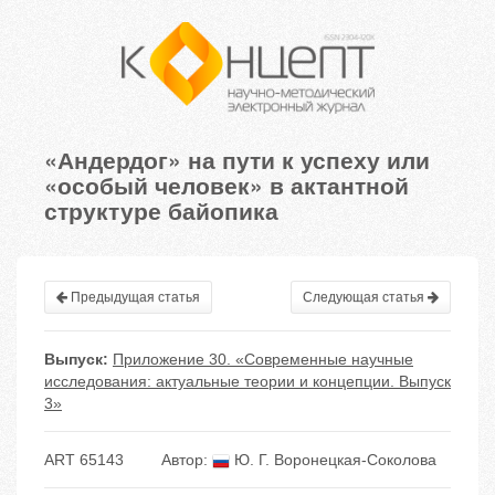
«Андердог» на пути к успеху или
«особый человек» в актантной
структуре байопика
Предыдущая статья
Следующая статья
Выпуск:
Приложение 30. «Современные научные
исследования: актуальные теории и концепции. Выпуск
3»
ART 65143
Автор:
Ю. Г. Воронецкая-Соколова