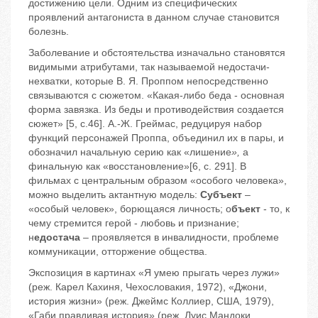
достижению цели. Одним из специфических
проявлений антагониста в данном случае становится
болезнь.
Заболевание и обстоятельства изначально становятся
видимыми атрибутами, так называемой недостачи-
нехватки, которые В. Я. Проппом непосредственно
связываются с сюжетом. «Какая-либо беда - основная
форма завязка. Из беды и противодействия создается
сюжет» [5, c.46]. А.-Ж. Греймас, редуцируя набор
функций персонажей Проппа, объединил их в пары, и
обозначил начальную серию как «лишение
»,
а
финальную как «восстановление»[6, c. 291]. В
фильмах с центральным образом «особого человека»,
можно выделить актантную модель:
Субъект
–
«особый человек», борющаяся личность; о
бъект
- то, к
чему стремится герой - любовь и признание;
н
едостача
– проявляется в инвалидности, проблеме
коммуникации, отторжение общества.
Экспозиция в картинах «Я умею прыгать через лужи»
(реж. Карел Кахиня, Чехословакия, 1972), «Джони,
история жизни» (реж. Джеймс Коллиер, США, 1979),
«Габи правдивая история» (реж. Луис Мандоки,