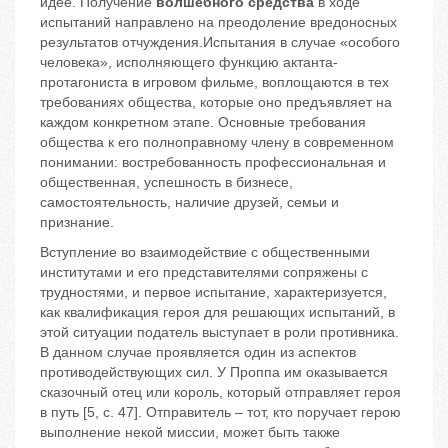
идее. Получение
волшебного средства
в ходе
испытаний направлено на преодоление вредоносных
результатов отчуждения.Испытания в случае «особого
человека», исполняющего функцию актанта-
протагониста в игровом фильме, воплощаются в тех
требованиях общества, которые оно предъявляет на
каждом конкретном этапе. Основные требования
общества к его полноправному члену в современном
понимании: востребованность профессиональная и
общественная, успешность в бизнесе,
самостоятельность, наличие друзей, семьи и
признание.
Вступление во взаимодействие с общественными
институтами и его представителями сопряжены с
трудностями, и первое испытание, характеризуется,
как квалификация героя для решающих испытаний, в
этой ситуации податель выступает в роли противника.
В данном случае проявляется один из аспектов
противодействующих сил. У Проппа им оказывается
сказочный отец или король, который отправляет героя
в путь [5, с. 47]. Отправитель – тот, кто поручает герою
выполнение некой миссии, может быть также