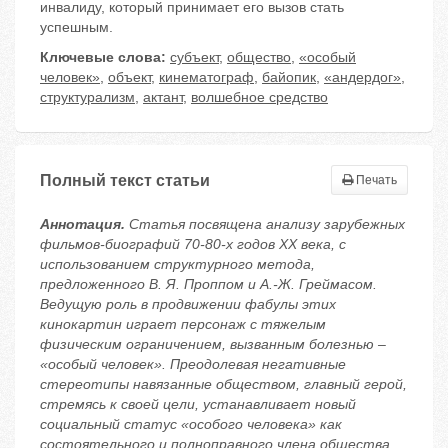
инвалиду, который принимает его вызов стать
успешным.
Ключевые слова:
субъект
,
общество
,
«особый
человек»
,
объект
,
кинематограф
,
байопик
,
«андердог»
,
структурализм
,
актант
,
волшебное средство
Полный текст статьи
Печать
Аннотация.
Статья посвящена анализу зарубежных
фильмов-биографий 70-80-х годов ХХ века, с
использованием структурного метода,
предложенного В. Я. Проппом и А.-Ж. Греймасом.
Ведущую роль в продвижении фабулы этих
кинокартин играет персонаж с тяжелым
физическим ограничением, вызванным болезнью –
«особый человек». Преодолевая негативные
стереотипы навязанные обществом, главный герой,
стремясь к своей цели, устанавливает новый
социальный статус «особого человека» как
состоятельного и полноправного члена общества.