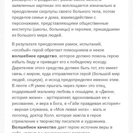
заявленных картинах это воплощается изначально в
преодолении скорлупы своего больного тела, потом
пределов семьи и дома, взаимодействии с
персонажами, представляющими общественные
институты (школы, больницы) и героями, пришедшими
из большого мира людей.
В результате преодоления рамок, испытаний,
«особый» герой обретает помощников и некое
волшебное средство
, которое должно помочь герою
избыть беду и приведет его к победному исходу.
Дарителем этого средства должен быть тот, кто имеет
связь с миром, куда отправляется герой (большой мир
людей, социум), и исход предопределен именно этим.
В ленте «Я умею прыгать через лужи» это отец,
подаривший мальчику любовь к лошадям, в «Джони,
история жизни» - арттерапевт, вдохновившая ее к
рисованию, и вера в Бога, в «Габи правдивая история»
- верная служанка, в «Моя левая нога» - мать и
логопед, доктор Колл, которая зажгла в герое
стремление к творчеству писателя и художника.
Волшебное качество
дает герою источник веры в