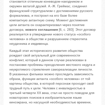
становится отличным коневодом-наездником и
окружен ватагой друзей. А.-Ж. Греймас, соединил
французский структурализм с достижениями русского
формализма, и построил на его базе более
компактную актантную схему. Момент достижения
цели актанта он охарактеризовал через понятие
договора,
нового соглашения
[6, с. 283]. Этот договор
реализуется в утверждении нового статуса «особого
человека» в обществе и разрушением стереотипа
неудачника и иждивенца.
Каждый этап исторического развития общества
рождает свой актуальный для современности
конфликт, который в данном случае реализован в
постановке проблемы преодоления жестокого недуга и
неукротимого стремления самореализации личности.
В указанных фильмах можно проследить зависимость
образа, функции актанта «особого человека» от той
картины общества, в которой персонаж проходит свой
трудный путь к цели. Человек с инвалидностью в
третьей четверти ХХ века, стал не просто поводом для
новаторских поисков в изобразительном языке
киноэкрана, но насущной необходимостью времени,