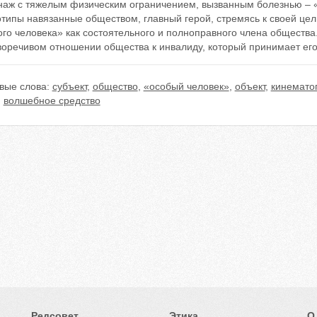
наж с тяжелым физическим ограничением, вызванным болезнью – 
типы навязанные обществом, главный герой, стремясь к своей цел
го человека» как состоятельного и полноправного члена общества
воречивом отношении общества к инвалиду, который принимает его
вые слова:
субъект
,
общество
,
«особый человек»
,
объект
,
кинемато
,
волшебное средство
Редсовет
Этика
О