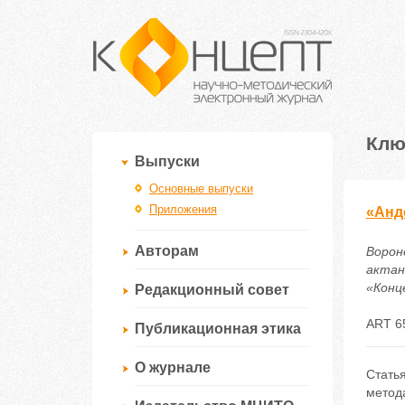
Клю
Выпуски
Основные выпуски
Приложения
«Анде
Авторам
Ворон
актан
«Конце
Редакционный совет
ART 6
Публикационная этика
О журнале
Стать
метод