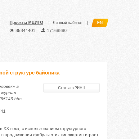
Проекты МЦИТО
|
Личный кабинет
|
EN
85844401
17168880
тной структуре байопика
еловек» в
Статья в РИНЦ
 журнал
5/65143.htm
741
 ХХ века, с использованием структурного
 в продвижении фабулы этих кинокартин играет