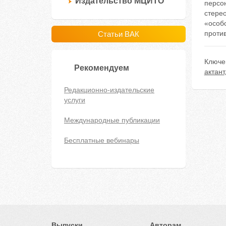
Издательство МЦИТО
персо
стерео
«особо
проти
Статьи ВАК
Ключе
Рекомендуем
актант
Редакционно-издательские
услуги
Международные публикации
Бесплатные вебинары
Выпуски
Авторам