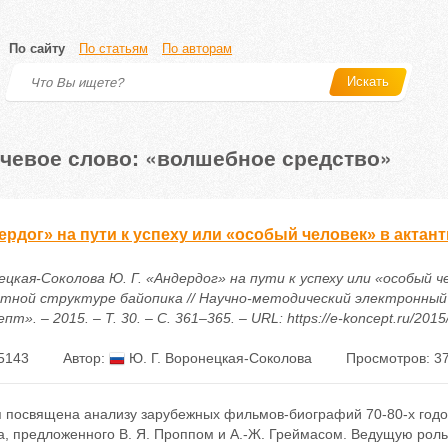
По сайту
По статьям
По авторам
Искать
чевое слово: «волшебное средство»
рдог» на пути к успеху или «особый человек» в актан
ецкая-Соколова Ю. Г. «Андердог» на пути к успеху или «особый ч
тной структуре байопика // Научно-методический электронный
пт». – 2015. – Т. 30. – С. 361–365. – URL: https://e-koncept.ru/201
5143
Автор:
Ю. Г. Воронецкая-Соколова
Просмотров: 3
я посвящена анализу зарубежных фильмов-биографий 70-80-х годов
а, предложенного В. Я. Проппом и А.-Ж. Греймасом. Ведущую роль