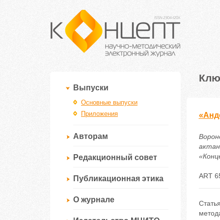
Клю
Выпуски
Основные выпуски
Приложения
«Анде
Авторам
Ворон
актан
«Конце
Редакционный совет
ART 6
Публикационная этика
О журнале
Стать
метод