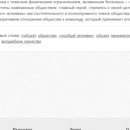
наж с тяжелым физическим ограничением, вызванным болезнью – 
типы навязанные обществом, главный герой, стремясь к своей цел
го человека» как состоятельного и полноправного члена общества
воречивом отношении общества к инвалиду, который принимает его
вые слова:
субъект
,
общество
,
«особый человек»
,
объект
,
кинемато
,
волшебное средство
Редсовет
Этика
О