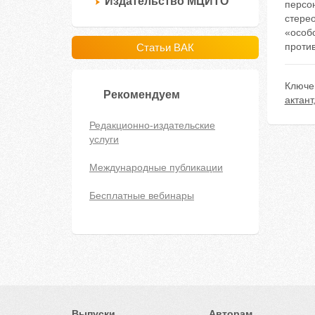
Издательство МЦИТО
персо
стерео
«особо
проти
Статьи ВАК
Ключе
Рекомендуем
актант
Редакционно-издательские
услуги
Международные публикации
Бесплатные вебинары
Выпуски
Авторам