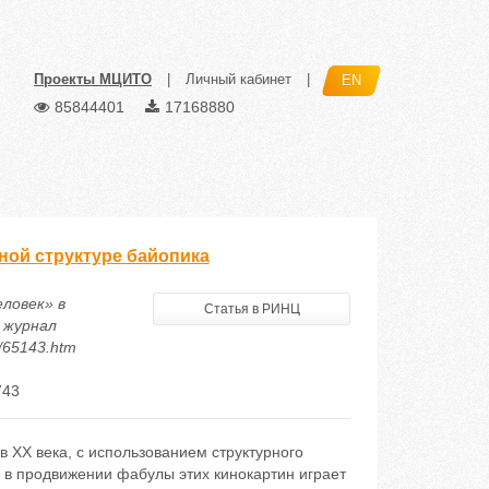
Проекты МЦИТО
|
Личный кабинет
|
EN
85844401
17168880
тной структуре байопика
еловек» в
Статья в РИНЦ
 журнал
5/65143.htm
743
 ХХ века, с использованием структурного
 в продвижении фабулы этих кинокартин играет