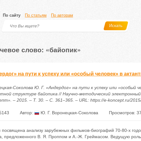
По сайту
По статьям
По авторам
Искать
чевое слово: «байопик»
рдог» на пути к успеху или «особый человек» в актан
ецкая-Соколова Ю. Г. «Андердог» на пути к успеху или «особый ч
тной структуре байопика // Научно-методический электронный
пт». – 2015. – Т. 30. – С. 361–365. – URL: https://e-koncept.ru/201
5143
Автор:
Ю. Г. Воронецкая-Соколова
Просмотров: 3
я посвящена анализу зарубежных фильмов-биографий 70-80-х годов
а, предложенного В. Я. Проппом и А.-Ж. Греймасом. Ведущую роль