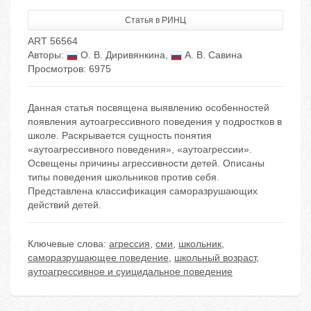
Статья в РИНЦ
ART 56564
Авторы:
О. В. Диривянкина
,
А. В. Савина
Просмотров: 6975
Данная статья посвящена выявлению особенностей
появления аутоагрессивного поведения у подростков в
школе. Раскрывается сущность понятия
«аутоагрессивного поведения», «аутоагрессии».
Освещены причины агрессивности детей. Описаны
типы поведения школьников против себя.
Представлена классификация саморазрушающих
действий детей.
Ключевые слова:
агрессия
,
сми
,
школьник
,
саморазрушающее поведение
,
школьный возраст
,
аутоагрессивное и суицидальное поведение