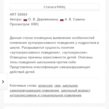
Статья в РИНЦ
ART 56564
Авторы:
О. В. Диривянкина
,
А. В. Савина
Просмотров: 6981
Данная статья посвящена выявлению особенностей
появления аутоагрессивного поведения у подростков в
школе. Раскрывается сущность понятия
«аутоагрессивного поведения», «аутоагрессии».
Освещены причины агрессивности детей. Описаны
типы поведения школьников против себя.
Представлена классификация саморазрушающих
действий детей.
Ключевые слова:
агрессия
,
сми
,
школьник
,
саморазрушающее поведение
,
школьный возраст
,
аутоагрессивное и суицидальное поведение