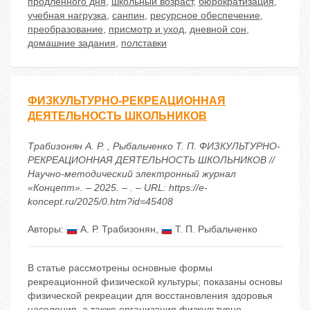
продленного дня
,
школьный возраст
,
бюрократизация
,
учебная нагрузка
,
санпин
,
ресурсное обеспечение
,
преобразование
,
присмотр и уход
,
дневной сон
,
домашние задания
,
полставки
ФИЗКУЛЬТУРНО-РЕКРЕАЦИОННАЯ
ДЕЯТЕЛЬНОСТЬ ШКОЛЬНИКОВ
Трабизонян А. Р. , Рыбальченко Т. П. ФИЗКУЛЬТУРНО-
РЕКРЕАЦИОННАЯ ДЕЯТЕЛЬНОСТЬ ШКОЛЬНИКОВ //
Научно-методический электронный журнал
«Концепт». – 2025. – . – URL: https://e-
koncept.ru/2025/0.htm?id=45408
Авторы:
А. Р. Трабизонян
,
Т. П. Рыбальченко
В статье рассмотрены основные формы
рекреационной физической культуры; показаны основы
физической рекреации для восстановления здоровья
населения, а также организация физкультурно-