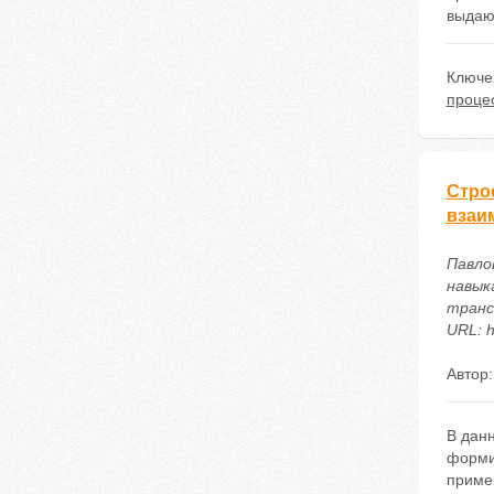
выдающ
Ключе
проце
Стро
взаи
Павло
навык
транс
URL: h
Автор
В данн
форми
приме