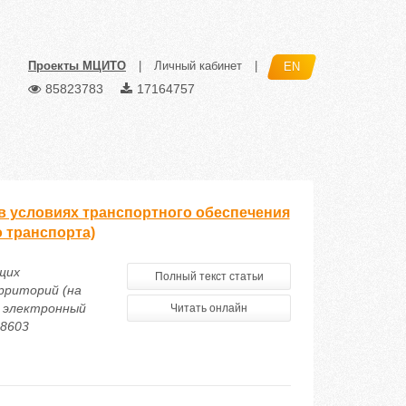
Проекты МЦИТО
|
Личный кабинет
|
EN
85823783
17164757
в условиях транспортного обеспечения
 транспорта)
щих
Полный текст статьи
рриторий (на
й электронный
Читать онлайн
28603