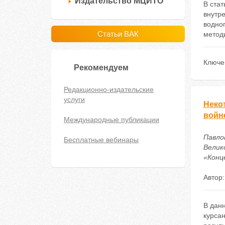
Издательство МЦИТО
В стат
внутре
водно
Статьи ВАК
методи
Ключе
Рекомендуем
Редакционно-издательские
услуги
Неко
войн
Международные публикации
Павло
Бесплатные вебинары
Велик
«Конце
Автор
В данн
курсан