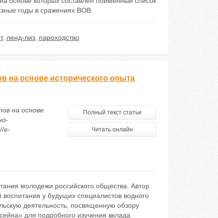
на основе которых составлен поименный список
азные годы в сражениях ВОВ.
т
,
ленд-лиз
,
пароходство
в на основе исторического опыта
ов на основе
Полный текст статьи
но-
/e-
Читать онлайн
итания молодежи российского общества. Автор
 воспитания у будущих специалистов водного
льскую деятельность, посвященную обзору
ейна» для подробного изучения вклада