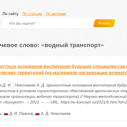
По сайту
По статьям
По авторам
Искать
чевое слово: «водный транспорт»
остные основания воспитания будущих специалистов 
ических территорий (на материале организации водного
в Д. И. , Николаева А. Д. Ценностные основания воспитания буду
алистов в условиях транспортного обеспечения арктических те
иале организации водного транспорта) // Научно-методически
 «Концепт». – 2021. – . – URL: https://e-koncept.ru/2021/0.htm?id=
ы:
Д. И. Павлов
,
А. Д. Николаева