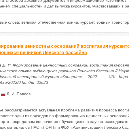
ьтаты обзора архивных документов и информационных источников, 
анием специальностей и дат выпуска курсантов, участвовавших в р
вые слова:
великая отечественная война
,
курсант
,
водный транспор
ирование ценностных оснований воспитания курсанто
ющихся речников Ленского бассейна
в Д. И. Формирование ценностных оснований воспитания курсант
ического опыта выдающихся речников Ленского бассейна // Науч
ческий электронный журнал «Концепт». – 2022. – . – URL: https:/
t.ru/2022/0.htm?id=32523
:
Д. И. Павлов
тье рассматривается актуальная проблема развития процесса восп
тавляет один из подходов по формированию ценностных оснований
порта посредством вовлечения обучающихся в научно-исследовате
ных материалов ПАО «ЛОРП» и ФБУ «Администрация Ленского басс