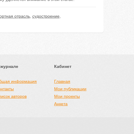
ортная отрасль
,
судостроение
,
 журнале
Кабинет
бщая информация
Главная
онтакты
Мои публикации
писок авторов
Мои проекты
Анкета