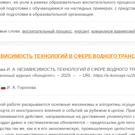
товки», ее роли в рамках образовательно-воспитательного процес
вой подготовки с обучающимися на наглядных примерах, с предста
ой подготовки в образовательной организации.
вые слова:
воспитательный процесс
,
курсант
,
командное взаимодей
ВИСИМОСТЬ ТЕХНОЛОГИЙ В СФЕРЕ ВОДНОГО ТРАН
ова И. А. НЕЗАВИСИМОСТЬ ТЕХНОЛОГИЙ В СФЕРЕ ВОДНОГО ТРА
онный журнал «Концепт». – 2025. – . – URL: https://e-koncept.ru/
:
И. А. Горохова
ной работе раскрываются основные механизмы и алгоритмы осущес
порта от иностранного влияния и событий за рубежом в целом. Пр
ринимаются действия, направленные на достижение упомянутого су
здан давно и систематически обновляется – предпосылки для него
рства так же, как и в его экономическую, промышленную целостнос
 – цель множественных мероприятий руководящих сил и служб, чем