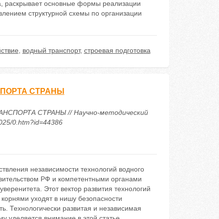
са, раскрывает основные формы реализации
влением структурной схемы по организации
ствие
,
водный транспорт
,
строевая подготовка
СПОРТА СТРАНЫ
НСПОРТА СТРАНЫ // Научно-методический
2025/0.htm?id=44386
твления независимости технологий водного
авительством РФ и компетентными органами
веренитета. Этот вектор развития технологий
 корнями уходят в нишу безопасности
ть. Технологически развитая и независимая
у уделяется внимание в этой статье.