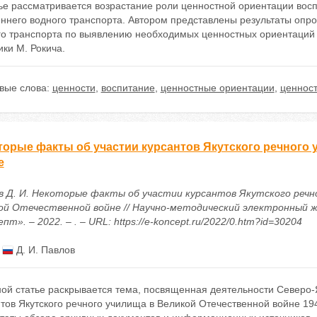
ье рассматривается возрастание роли ценностной ориентации восп
ннего водного транспорта. Автором представлены результаты опрос
го транспорта по выявлению необходимых ценностных ориентаций
ки М. Рокича.
вые слова:
ценности
,
воспитание
,
ценностные ориентации
,
ценнос
торые факты об участии курсантов Якутского речного
е
в Д. И. Некоторые факты об участии курсантов Якутского речн
ой Отечественной войне // Научно-методический электронный 
пт». – 2022. – . – URL: https://e-koncept.ru/2022/0.htm?id=30204
:
Д. И. Павлов
ой статье раскрывается тема, посвященная деятельности Северо-Я
тов Якутского речного училища в Великой Отечественной войне 1