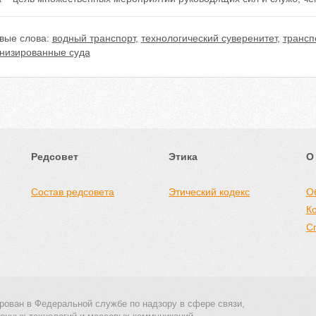
вые слова:
водный транспорт
,
технологический суверенитет
,
трансп
низированные суда
Редсовет
Этика
О
Состав редсовета
Этический кодекс
О
К
С
рован в Федеральной службе по надзору в сфере связи,