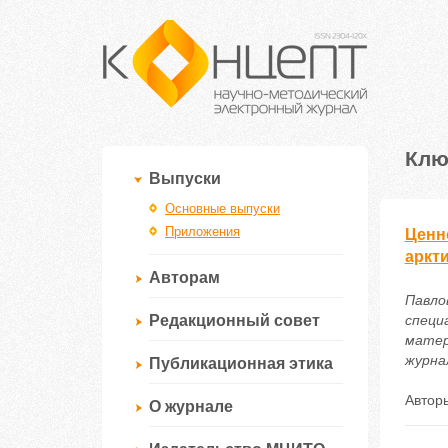
Клю
Выпуски
Основные выпуски
Приложения
Ценн
аркт
Авторам
Павло
Редакционный совет
специ
матер
журнал
Публикационная этика
Автор
О журнале