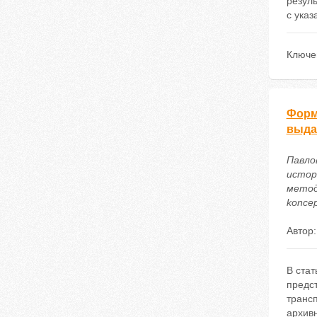
резул
с указ
Ключе
Форм
выда
Павло
истор
методи
koncep
Автор
В ста
предс
транс
архив