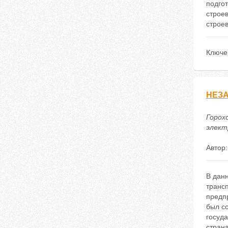
подго
строе
строев
Ключе
НЕЗА
Горох
электр
Автор
В дан
транс
предп
был со
госуда
страна