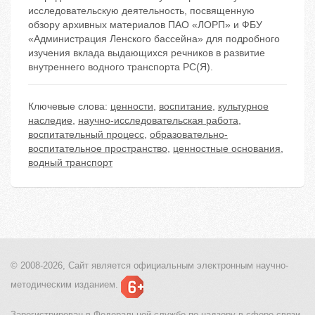
исследовательскую деятельность, посвященную
обзору архивных материалов ПАО «ЛОРП» и ФБУ
«Администрация Ленского бассейна» для подробного
изучения вклада выдающихся речников в развитие
внутреннего водного транспорта РС(Я).
Ключевые слова:
ценности
,
воспитание
,
культурное
наследие
,
научно-исследовательская работа
,
воспитательный процесс
,
образовательно-
воспитательное пространство
,
ценностные основания
,
водный транспорт
© 2008-2026, Сайт является
официальным электронным
научно-
методическим изданием.
Зарегистрирован в Федеральной службе по надзору в сфере связи,