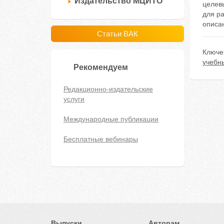
Издательство МЦИТО
целев
для р
описа
Статьи ВАК
Ключе
учебн
Рекомендуем
Редакционно-издательские
услуги
Международные публикации
Бесплатные вебинары
Выпуски
Авторам