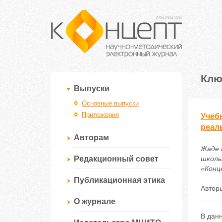
Клю
Выпуски
Основные выпуски
Приложения
Учеб
реал
Авторам
Жаде 
Редакционный совет
школь
«Конце
Публикационная этика
Автор
О журнале
В дан