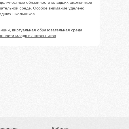
 должностные обязанности младших школьников
вательной среде. Особое внимание уделено
адших школьников.
енции
,
виртуальная образовательная среда
,
анности младших школьников
 журнале
Кабинет