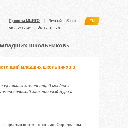
Проекты МЦИТО
|
Личный кабинет
|
EN
85817689
17163538
 младших школьников»
петенций младших школьников в
ия социальных компетенций младших
но-методический электронный журнал
ии «социальные компетенции». Определены