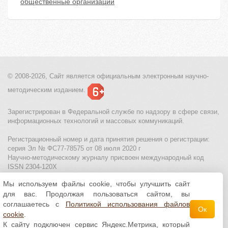
общественные организации
© 2008-2026, Сайт является
официальным электронным
научно-
методическим изданием.
Зарегистрирован в Федеральной службе по надзору в сфере связи,
информационных технологий и массовых коммуникаций.
Регистрационный номер и дата принятия решения о регистрации:
серия Эл № ФС77-78575 от 08 июля 2020 г
Научно-методическому журналу присвоен международный код
ISSN 2304-120X
Мы используем файлы cookie, чтобы улучшить сайт
МЦИТО
|
Школьные олимпиады и онлайн конкурсы для детей
|
для вас. Продолжая пользоваться сайтом, вы
Политика использования файлов cookie
|
Политика обработки и
защиты персональных данных
соглашаетесь с
Политикой использования файлов
Ок
cookie
.
Все материалы доступны по
лицензии Creative
К сайту подключен сервис Яндекс.Метрика, который