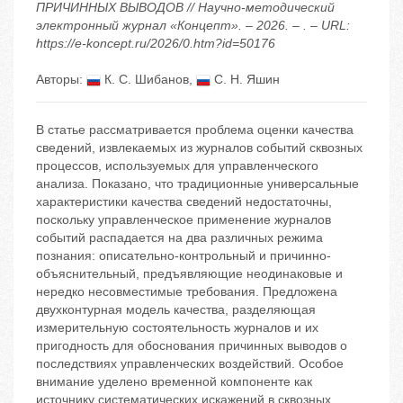
ПРИЧИННЫХ ВЫВОДОВ // Научно-методический
электронный журнал «Концепт». – 2026. – . – URL:
https://e-koncept.ru/2026/0.htm?id=50176
Авторы:
К. С. Шибанов
,
С. Н. Яшин
В статье рассматривается проблема оценки качества
сведений, извлекаемых из журналов событий сквозных
процессов, используемых для управленческого
анализа. Показано, что традиционные универсальные
характеристики качества сведений недостаточны,
поскольку управленческое применение журналов
событий распадается на два различных режима
познания: описательно-контрольный и причинно-
объяснительный, предъявляющие неодинаковые и
нередко несовместимые требования. Предложена
двухконтурная модель качества, разделяющая
измерительную состоятельность журналов и их
пригодность для обоснования причинных выводов о
последствиях управленческих воздействий. Особое
внимание уделено временной компоненте как
источнику систематических искажений в сквозных