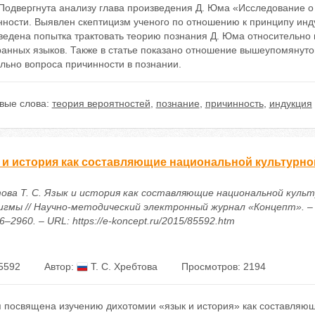
Подвергнута анализу глава произведения Д. Юма «Исследование о
нности. Выявлен скептицизм ученого по отношению к принципу инд
ведена попытка трактовать теорию познания Д. Юма относительно 
ранных языков. Также в статье показано отношение вышеупомянут
льно вопроса причинности в познании.
вые слова:
теория вероятностей
,
познание
,
причинность
,
индукция
 и история как составляющие национальной культурн
ова Т. С. Язык и история как составляющие национальной куль
игмы // Научно-методический электронный журнал «Концепт». – 20
6–2960. – URL: https://e-koncept.ru/2015/85592.htm
5592
Автор:
Т. С. Хребтова
Просмотров: 2194
я посвящена изучению дихотомии «язык и история» как составляющ