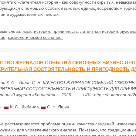
понятию «латентная история» как совокупности скрытых, невысказ
рующихся с помощью особых языковых единиц посредством горизон
ия в художественных текстах.
вые слова:
язык
,
история
,
причинность
,
латентная история
,
духовна
ние
,
космологическое сознание.
СТВО ЖУРНАЛОВ СОБЫТИЙ СКВОЗНЫХ БИЗНЕС-ПРО
ЕРИТЕЛЬНАЯ СОСТОЯТЕЛЬНОСТЬ И ПРИГОДНОСТЬ 
ов К. С. , Яшин С. Н. КАЧЕСТВО ЖУРНАЛОВ СОБЫТИЙ СКВОЗ
РИТЕЛЬНАЯ СОСТОЯТЕЛЬНОСТЬ И ПРИГОДНОСТЬ ДЛЯ ПРИЧИННЫ
онный журнал «Концепт». – 2026. – . – URL: https://e-koncept.ru/
ы:
К. С. Шибанов
,
С. Н. Яшин
ье рассматривается проблема оценки качества сведений, извлекае
ьзуемых для управленческого анализа. Показано, что традиционны