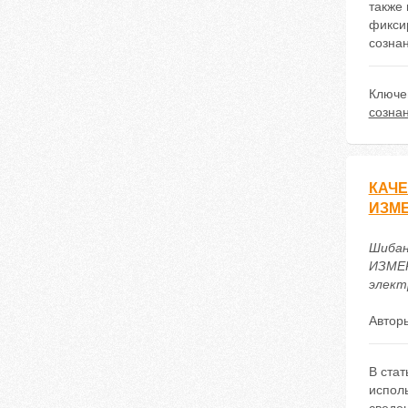
также 
фикси
сознан
Ключе
созна
КАЧЕ
ИЗМ
Шибан
ИЗМЕ
электр
Автор
В стат
испол