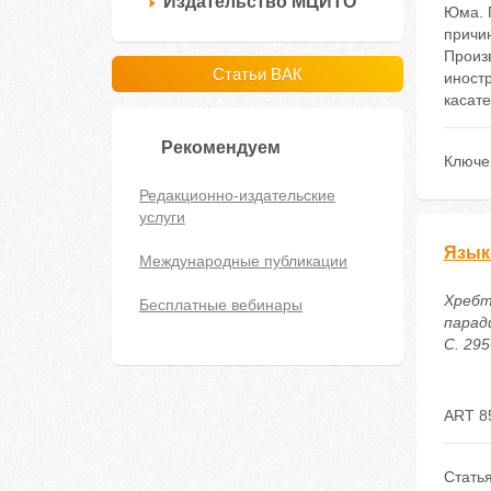
Издательство МЦИТО
Юма. 
причи
Произ
Статьи ВАК
иност
касате
Рекомендуем
Ключе
Редакционно-издательские
услуги
Язык
Международные публикации
Хребт
Бесплатные вебинары
парад
С. 295
ART 8
Стать