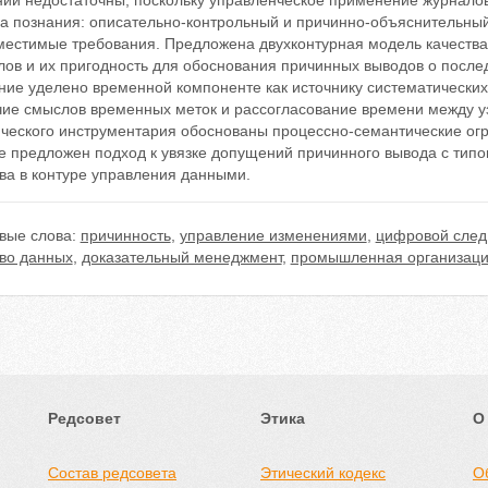
ний недостаточны, поскольку управленческое применение журналов
а познания: описательно-контрольный и причинно-объяснительны
местимые требования. Предложена двухконтурная модель качеств
лов и их пригодность для обоснования причинных выводов о после
ние уделено временной компоненте как источнику систематических
чие смыслов временных меток и рассогласование времени между уз
ического инструментария обоснованы процессно-семантические огр
же предложен подход к увязке допущений причинного вывода с ти
ва в контуре управления данными.
вые слова:
причинность
,
управление изменениями
,
цифровой след
тво данных
,
доказательный менеджмент
,
промышленная организаци
Редсовет
Этика
О
Состав редсовета
Этический кодекс
О