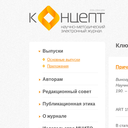
Клю
Выпуски
Основные выпуски
Приложения
Прич
Авторам
Виног
Научн
190. –
Редакционный совет
Публикационная этика
ART 1
О журнале
В ста