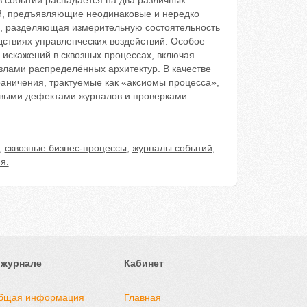
 событий распадается на два различных
й, предъявляющие неодинаковые и нередко
а, разделяющая измерительную состоятельность
дствиях управленческих воздействий. Особое
 искажений в сквозных процессах, включая
лами распределённых архитектур. В качестве
аничения, трактуемые как «аксиомы процесса»,
повыми дефектами журналов и проверками
,
сквозные бизнес-процессы
,
журналы событий
,
я.
 журнале
Кабинет
бщая информация
Главная