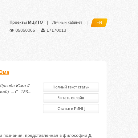
Проекты МЦИТО
|
Личный кабинет
|
EN
85850065
17170013
 Юма
Давида Юма //
Полный текст статьи
ай). – С. 186–
Читать онлайн
Статья в РИНЦ
ии познания, представленная в философии Д.