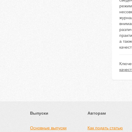
сведе
режим
несов
журна
внима
разли
практ
а так
качест
Ключе
качес
Выпуски
Авторам
Основные выпуски
Как подать статью