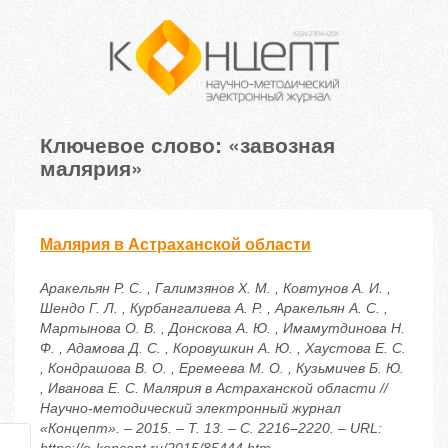
Ключевое слово: «завозная
малярия»
Малярия в Астраханской области
Аракельян Р. С. , Галимзянов Х. М. , Ковтунов А. И. ,
Шендо Г. Л. , Курбангалиева А. Р. , Аракельян А. С. ,
Мартынова О. В. , Донскова А. Ю. , Имамутдинова Н.
Ф. , Адамова Д. С. , Коровушкин А. Ю. , Хаустова Е. С.
, Кондрашова В. О. , Еремеева М. О. , Кузьмичев Б. Ю.
, Иванова Е. С. Малярия в Астраханской области //
Научно-методический электронный журнал
«Концепт». – 2015. – Т. 13. – С. 2216–2220. – URL: