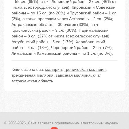
– 58 сл. (65%), в т. ч. Ленинский район – 27 сл. (46% от
числа всех городских случаев), Кировский и Советский
районы – по 15 сл. (по 26%) и Трусовский район – 1 сл.
(2%), а также проездом через Астрахань – 2 сл. (2%);
Астраханская область – 30 очагов (33%), в т.ч.
Красноярский район – 9 сл. (30%), Наримановский
район – 8 сл. (27% от числа всех сельских случаев),
Ахтубинский район – 5 сл. (17%), Харабалинский
район – 4 сл. (13%), Черноярский район – 2 сл. (7%),
Лиманский и Камызякский районы – по 1 сл. (по 3%).
Ключевые слова:
малярия
,
тропическая малярия
,
трехдневная малярия
,
завозная малярия
,
очаг
,
астраханская область
© 2008-2026, Сайт является
официальным электронным
научно-