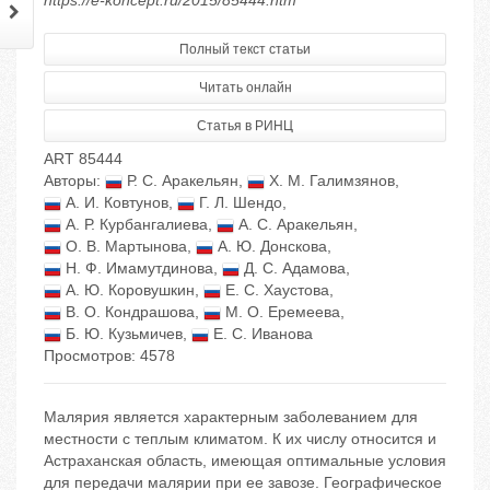
https://e-koncept.ru/2015/85444.htm
Полный текст статьи
Читать онлайн
Статья в РИНЦ
ART 85444
Авторы:
Р. С. Аракельян
,
Х. М. Галимзянов
,
А. И. Ковтунов
,
Г. Л. Шендо
,
А. Р. Курбангалиева
,
А. С. Аракельян
,
О. В. Мартынова
,
А. Ю. Донскова
,
Н. Ф. Имамутдинова
,
Д. С. Адамова
,
А. Ю. Коровушкин
,
Е. С. Хаустова
,
В. О. Кондрашова
,
М. О. Еремеева
,
Б. Ю. Кузьмичев
,
Е. С. Иванова
Просмотров: 4578
Малярия является характерным заболеванием для
местности с теплым климатом. К их числу относится и
Астраханская область, имеющая оптимальные условия
для передачи малярии при ее завозе. Географическое