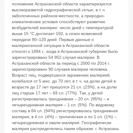
положение Астраханской области характеризуется
высокоразвитой гидрографической сетью, в т. ч.
заболоченных районов местности, а природно-
климатические условия способствуют развитию
возбудителей малярии: число дней с температурой
выше 15 °С достигает 150, а сезон возможной
передачи 90–120 дней. Первые данные о
маляриогенной ситуации в Астраханской области
относят к 1894 г., когда в Астраханской губернии было
зарегистрировано 54 952 случая малярии. В
Астраханской области за период с 2000 по 2014 г.
зарегистрировано 90 случаев малярии человека.
Возраст лиц, подвергшихся заражению малярией,
колебался от 5 мес. до 70 лет, в т. ч. на долю детей в
возрасте до 17 лет пришолся 21 сл. (23%), а на долю
лиц старше 17 лет – 69 сл. (77%). Так, у детей
регистрировалась трехдневная – 20 сл. (95%) – и
четырехдневная малярия – 1 сл. (5%). По видовому
составу в 84 сл. (94%) регистрировалась трехдневная
малярия, в 4 сл. (4%) – тропическая и по 1 сл. (1%) –
четырехдневная и овале-малярия. Географически
малярии распределялись таким образом: г. Астрахань