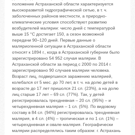
положение Астраханской области характеризуется
высокоразвитой гидрографической сетью, в т. ч.
заболоченных районов местности, а природно-
климатические условия способствуют развитию
возбудителей малярии: число дней с температурой
выше 15 °С достигает 150, а сезон возможной
передачи 90–120 дней. Первые данные о
маляриогенной ситуации в Астраханской области
относят к 1894 г., когда в Астраханской губернии было
зарегистрировано 54 952 случая малярии. В
Астраханской области за период с 2000 по 2014 г.
зарегистрировано 90 случаев малярии человека.
Возраст лиц, подвергшихся заражению малярией,
колебался от 5 мес. до 70 лет, в т. ч. на долю детей в
возрасте до 17 лет пришолся 21 сл. (23%), а на долю
лиц старше 17 лет – 69 сл. (77%). Так, у детей
регистрировалась трехдневная – 20 сл. (95%) – и
четырехдневная малярия – 1 сл. (5%). По видовому
составу в 84 сл. (94%) регистрировалась трехдневная
малярия, в 4 сл. (4%) – тропическая и по 1 сл. (1%) –
четырехдневная и овале-малярия. Географически
малярии распределялись таким образом: г. Астрахань