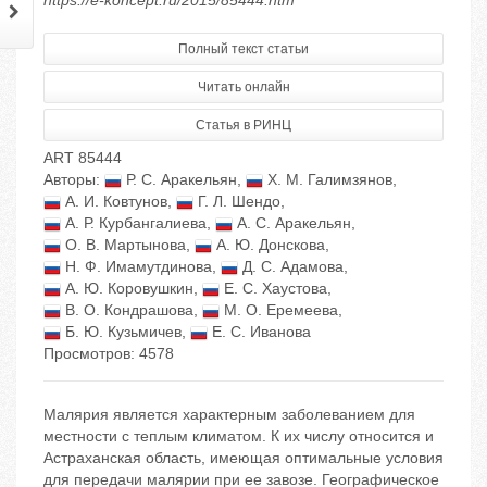
https://e-koncept.ru/2015/85444.htm
Полный текст статьи
Читать онлайн
Статья в РИНЦ
ART 85444
Авторы:
Р. С. Аракельян
,
Х. М. Галимзянов
,
А. И. Ковтунов
,
Г. Л. Шендо
,
А. Р. Курбангалиева
,
А. С. Аракельян
,
О. В. Мартынова
,
А. Ю. Донскова
,
Н. Ф. Имамутдинова
,
Д. С. Адамова
,
А. Ю. Коровушкин
,
Е. С. Хаустова
,
В. О. Кондрашова
,
М. О. Еремеева
,
Б. Ю. Кузьмичев
,
Е. С. Иванова
Просмотров: 4578
Малярия является характерным заболеванием для
местности с теплым климатом. К их числу относится и
Астраханская область, имеющая оптимальные условия
для передачи малярии при ее завозе. Географическое