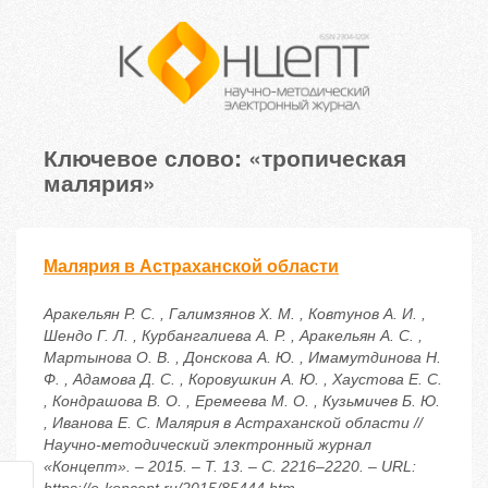
Ключевое слово: «тропическая
малярия»
Малярия в Астраханской области
Аракельян Р. С. , Галимзянов Х. М. , Ковтунов А. И. ,
Шендо Г. Л. , Курбангалиева А. Р. , Аракельян А. С. ,
Мартынова О. В. , Донскова А. Ю. , Имамутдинова Н.
Ф. , Адамова Д. С. , Коровушкин А. Ю. , Хаустова Е. С.
, Кондрашова В. О. , Еремеева М. О. , Кузьмичев Б. Ю.
, Иванова Е. С. Малярия в Астраханской области //
Научно-методический электронный журнал
«Концепт». – 2015. – Т. 13. – С. 2216–2220. – URL: