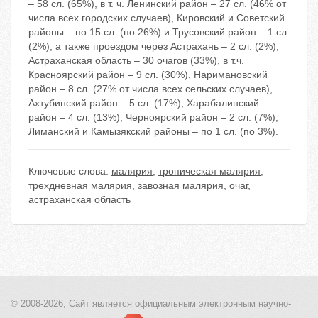
– 58 сл. (65%), в т. ч. Ленинский район – 27 сл. (46% от
числа всех городских случаев), Кировский и Советский
районы – по 15 сл. (по 26%) и Трусовский район – 1 сл.
(2%), а также проездом через Астрахань – 2 сл. (2%);
Астраханская область – 30 очагов (33%), в т.ч.
Красноярский район – 9 сл. (30%), Наримановский
район – 8 сл. (27% от числа всех сельских случаев),
Ахтубинский район – 5 сл. (17%), Харабалинский
район – 4 сл. (13%), Черноярский район – 2 сл. (7%),
Лиманский и Камызякский районы – по 1 сл. (по 3%).
Ключевые слова:
малярия
,
тропическая малярия
,
трехдневная малярия
,
завозная малярия
,
очаг
,
астраханская область
© 2008-2026, Сайт является
официальным электронным
научно-