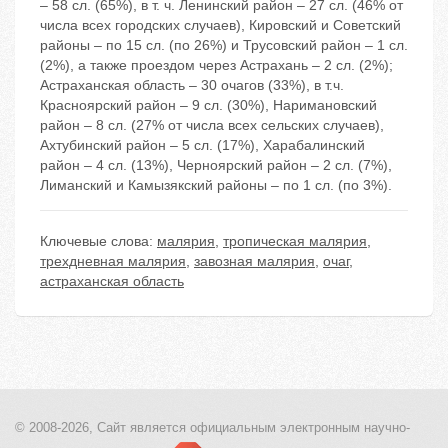
– 58 сл. (65%), в т. ч. Ленинский район – 27 сл. (46% от
числа всех городских случаев), Кировский и Советский
районы – по 15 сл. (по 26%) и Трусовский район – 1 сл.
(2%), а также проездом через Астрахань – 2 сл. (2%);
Астраханская область – 30 очагов (33%), в т.ч.
Красноярский район – 9 сл. (30%), Наримановский
район – 8 сл. (27% от числа всех сельских случаев),
Ахтубинский район – 5 сл. (17%), Харабалинский
район – 4 сл. (13%), Черноярский район – 2 сл. (7%),
Лиманский и Камызякский районы – по 1 сл. (по 3%).
Ключевые слова:
малярия
,
тропическая малярия
,
трехдневная малярия
,
завозная малярия
,
очаг
,
астраханская область
© 2008-2026, Сайт является
официальным электронным
научно-