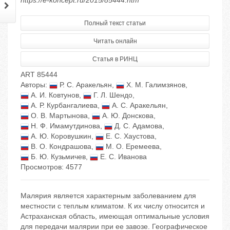
https://e-koncept.ru/2015/85444.htm
Полный текст статьи
Читать онлайн
Статья в РИНЦ
ART 85444
Авторы:
Р. С. Аракельян
,
Х. М. Галимзянов
,
А. И. Ковтунов
,
Г. Л. Шендо
,
А. Р. Курбангалиева
,
А. С. Аракельян
,
О. В. Мартынова
,
А. Ю. Донскова
,
Н. Ф. Имамутдинова
,
Д. С. Адамова
,
А. Ю. Коровушкин
,
Е. С. Хаустова
,
В. О. Кондрашова
,
М. О. Еремеева
,
Б. Ю. Кузьмичев
,
Е. С. Иванова
Просмотров: 4577
Малярия является характерным заболеванием для
местности с теплым климатом. К их числу относится и
Астраханская область, имеющая оптимальные условия
для передачи малярии при ее завозе. Географическое