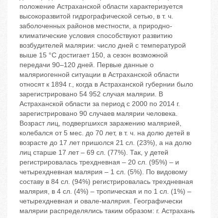
положение Астраханской области характеризуется
высокоразвитой гидрографической сетью, в т. ч.
заболоченных районов местности, а природно-
климатические условия способствуют развитию
возбудителей малярии: число дней с температурой
выше 15 °С достигает 150, а сезон возможной
передачи 90–120 дней. Первые данные о
маляриогенной ситуации в Астраханской области
относят к 1894 г., когда в Астраханской губернии было
зарегистрировано 54 952 случая малярии. В
Астраханской области за период с 2000 по 2014 г.
зарегистрировано 90 случаев малярии человека.
Возраст лиц, подвергшихся заражению малярией,
колебался от 5 мес. до 70 лет, в т. ч. на долю детей в
возрасте до 17 лет пришолся 21 сл. (23%), а на долю
лиц старше 17 лет – 69 сл. (77%). Так, у детей
регистрировалась трехдневная – 20 сл. (95%) – и
четырехдневная малярия – 1 сл. (5%). По видовому
составу в 84 сл. (94%) регистрировалась трехдневная
малярия, в 4 сл. (4%) – тропическая и по 1 сл. (1%) –
четырехдневная и овале-малярия. Географически
малярии распределялись таким образом: г. Астрахань