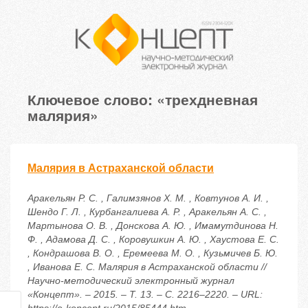
Ключевое слово: «трехдневная
малярия»
Малярия в Астраханской области
Аракельян Р. С. , Галимзянов Х. М. , Ковтунов А. И. ,
Шендо Г. Л. , Курбангалиева А. Р. , Аракельян А. С. ,
Мартынова О. В. , Донскова А. Ю. , Имамутдинова Н.
Ф. , Адамова Д. С. , Коровушкин А. Ю. , Хаустова Е. С.
, Кондрашова В. О. , Еремеева М. О. , Кузьмичев Б. Ю.
, Иванова Е. С. Малярия в Астраханской области //
Научно-методический электронный журнал
«Концепт». – 2015. – Т. 13. – С. 2216–2220. – URL: