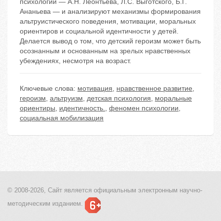
психологии — А.Н. Леонтьева, Л.С. Выготского, Б.Г.
Ананьева — и анализируют механизмы формирования
альтруистического поведения, мотивации, моральных
ориентиров и социальной идентичности у детей.
Делается вывод о том, что детский героизм может быть
осознанным и основанным на зрелых нравственных
убеждениях, несмотря на возраст.
Ключевые слова:
мотивация
,
нравственное развитие
,
героизм
,
альтруизм
,
детская психология
,
моральные
ориентиры
,
идентичность.
,
феномен психологии
,
социальная мобилизация
© 2008-2026, Сайт является
официальным электронным
научно-
методическим изданием.