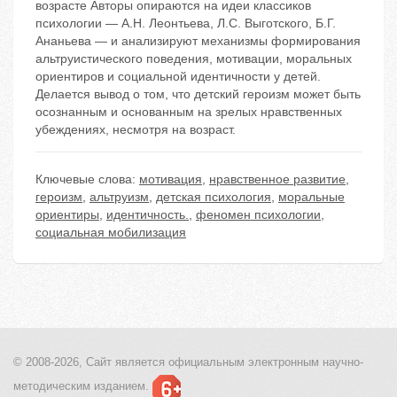
возрасте Авторы опираются на идеи классиков
психологии — А.Н. Леонтьева, Л.С. Выготского, Б.Г.
Ананьева — и анализируют механизмы формирования
альтруистического поведения, мотивации, моральных
ориентиров и социальной идентичности у детей.
Делается вывод о том, что детский героизм может быть
осознанным и основанным на зрелых нравственных
убеждениях, несмотря на возраст.
Ключевые слова:
мотивация
,
нравственное развитие
,
героизм
,
альтруизм
,
детская психология
,
моральные
ориентиры
,
идентичность.
,
феномен психологии
,
социальная мобилизация
© 2008-2026, Сайт является
официальным электронным
научно-
методическим изданием.