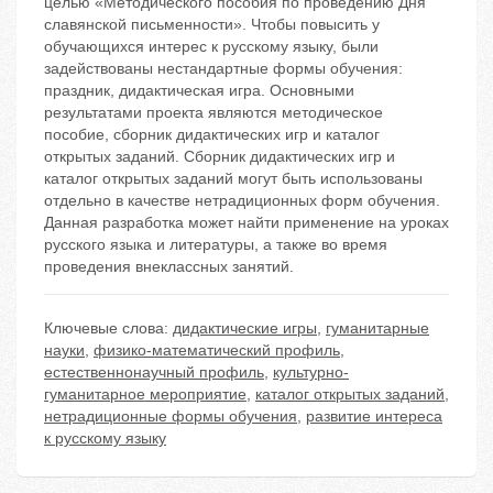
целью «Методического пособия по проведению Дня
славянской письменности». Чтобы повысить у
обучающихся интерес к русскому языку, были
задействованы нестандартные формы обучения:
праздник, дидактическая игра. Основными
результатами проекта являются методическое
пособие, сборник дидактических игр и каталог
открытых заданий. Сборник дидактических игр и
каталог открытых заданий могут быть использованы
отдельно в качестве нетрадиционных форм обучения.
Данная разработка может найти применение на уроках
русского языка и литературы, а также во время
проведения внеклассных занятий.
Ключевые слова:
дидактические игры
,
гуманитарные
науки
,
физико-математический профиль
,
естественнонаучный профиль
,
культурно-
гуманитарное мероприятие
,
каталог открытых заданий
,
нетрадиционные формы обучения
,
развитие интереса
к русскому языку