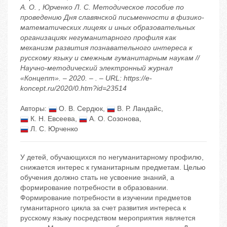
А. О. , Юрченко Л. С. Методическое пособие по
проведению Дня славянской письменности в физико-
математических лицеях и иных образовательных
организациях негуманитарного профиля как
механизм развития познавательного интереса к
русскому языку и смежным гуманитарным наукам //
Научно-методический электронный журнал
«Концепт». – 2020. – . – URL: https://e-
koncept.ru/2020/0.htm?id=23514
Авторы:
О. В. Сердюк
,
В. Р. Ландайс
,
К. Н. Евсеева
,
А. О. Созонова
,
Л. С. Юрченко
У детей, обучающихся по негуманитарному профилю,
снижается интерес к гуманитарным предметам. Целью
обучения должно стать не усвоение знаний, а
формирование потребности в образовании.
Формирование потребности в изучении предметов
гуманитарного цикла за счет развития интереса к
русскому языку посредством мероприятия является