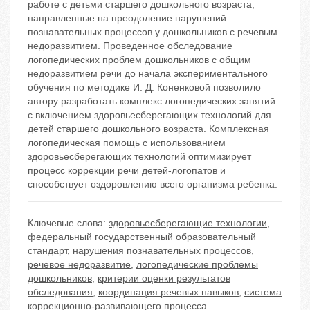
работе с детьми старшего дошкольного возраста,
направленные на преодоление нарушений
познавательных процессов у дошкольников с речевым
недоразвитием. Проведенное обследование
логопедических проблем дошкольников с общим
недоразвитием речи до начала экспериментального
обучения по методике И. Д. Коненковой позволило
автору разработать комплекс логопедических занятий
с включением здоровьесберегающих технологий для
детей старшего дошкольного возраста. Комплексная
логопедическая помощь с использованием
здоровьесберегающих технологий оптимизирует
процесс коррекции речи детей-логопатов и
способствует оздоровлению всего организма ребенка.
Ключевые слова:
здоровьесберегающие технологии
,
федеральный государственный образовательный
стандарт
,
нарушения познавательных процессов
,
речевое недоразвитие
,
логопедические проблемы
дошкольников
,
критерии оценки результатов
обследования
,
координация речевых навыков
,
система
коррекционно-развивающего процесса