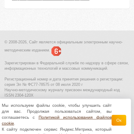
© 2008-2026, Сайт является
официальным электронным
научно-
методическим изданием.
Зарегистрирован в Федеральной службе по надзору в сфере связи,
информационных технологий и массовых коммуникаций.
Регистрационный номер и дата принятия решения о регистрации:
серия Эл № ФС77-78575 от 08 июля 2020 г
Научно-методическому журналу присвоен международный код
ISSN 2304-120X
Мы используем файлы cookie, чтобы улучшить сайт
МЦИТО
|
Школьные олимпиады и онлайн конкурсы для детей
|
для вас. Продолжая пользоваться сайтом, вы
Политика использования файлов cookie
|
Политика обработки и
защиты персональных данных
соглашаетесь с
Политикой использования файлов
Ок
cookie
.
Все материалы доступны по
лицензии Creative
К сайту подключен сервис Яндекс.Метрика, который
Commons С указанием авторства 4.0 Всемирная
.