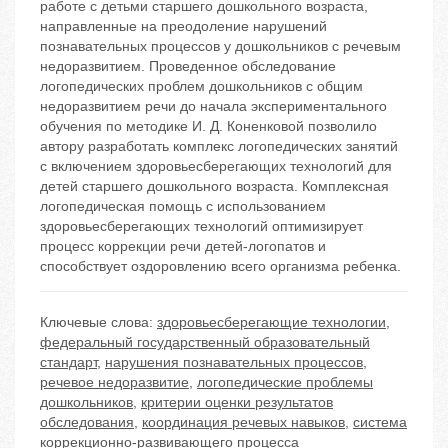
работе с детьми старшего дошкольного возраста,
направленные на преодоление нарушений
познавательных процессов у дошкольников с речевым
недоразвитием. Проведенное обследование
логопедических проблем дошкольников с общим
недоразвитием речи до начала экспериментального
обучения по методике И. Д. Коненковой позволило
автору разработать комплекс логопедических занятий
с включением здоровьесберегающих технологий для
детей старшего дошкольного возраста. Комплексная
логопедическая помощь с использованием
здоровьесберегающих технологий оптимизирует
процесс коррекции речи детей-логопатов и
способствует оздоровлению всего организма ребенка.
Ключевые слова:
здоровьесберегающие технологии
,
федеральный государственный образовательный
стандарт
,
нарушения познавательных процессов
,
речевое недоразвитие
,
логопедические проблемы
дошкольников
,
критерии оценки результатов
обследования
,
координация речевых навыков
,
система
коррекционно-развивающего процесса