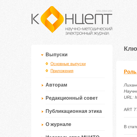
Клю
Выпуски
Основные выпуски
Приложения
Роль
Авторам
Лихано
Научн
URL: h
Редакционный совет
ART 7
Публикационная этика
О журнале
В ста