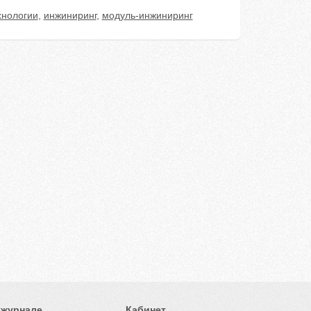
хнологии
,
инжиниринг
,
модуль-инжиниринг
 журнале
Кабинет