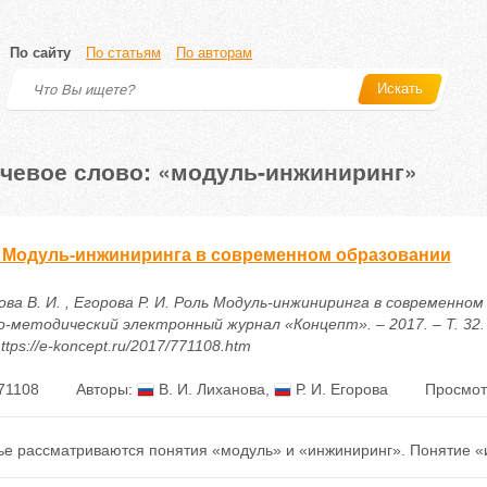
По сайту
По статьям
По авторам
Искать
чевое слово: «модуль-инжиниринг»
 Модуль-инжиниринга в современном образовании
ва В. И. , Егорова Р. И. Роль Модуль-инжиниринга в современном 
о-методический электронный журнал «Концепт». – 2017. – Т. 32. 
ttps://e-koncept.ru/2017/771108.htm
71108
Авторы:
В. И. Лиханова
,
Р. И. Егорова
Просмот
тье рассматриваются понятия «модуль» и «инжиниринг». Понятие «