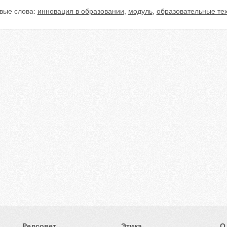
вые слова:
инновация в образовании
,
модуль
,
образовательные те
Редсовет
Этика
О