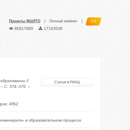
Проекты МЦИТО
|
Личный кабинет
|
EN
85817689
17163538
образовании //
Статья в РИНЦ
– С. 374–376. –
ров: 4952
инжинирнга» в образовательном процессе.