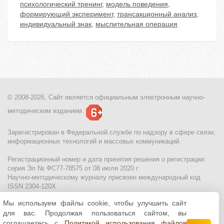
психологический тренинг
,
модель поведения
,
формирующий эксперимент
,
трансакционный анализ
,
индивидуальный знак
,
мыслительная операция
© 2008-2026, Сайт является
официальным электронным
научно-
методическим изданием.
Зарегистрирован в Федеральной службе по надзору в сфере связи,
информационных технологий и массовых коммуникаций.
Регистрационный номер и дата принятия решения о регистрации:
серия Эл № ФС77-78575 от 08 июля 2020 г
Научно-методическому журналу присвоен международный код
ISSN 2304-120X
Мы используем файлы cookie, чтобы улучшить сайт
МЦИТО
|
Школьные олимпиады и онлайн конкурсы для детей
|
для вас. Продолжая пользоваться сайтом, вы
Политика использования файлов cookie
|
Политика обработки и
защиты персональных данных
соглашаетесь с
Политикой использования файлов