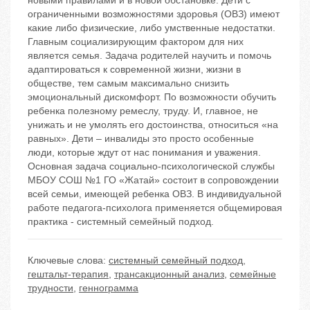
новыми правилами и в новой обстановке. Дети с
ограниченными возможностями здоровья (ОВЗ) имеют
какие либо физические, либо умственные недостатки.
Главным социализирующим фактором для них
является семья. Задача родителей научить и помочь
адаптироваться к современной жизни, жизни в
обществе, тем самым максимально снизить
эмоциональный дискомфорт. По возможности обучить
ребенка полезному ремеслу, труду. И, главное, не
унижать и не умолять его достоинства, относиться «на
равных». Дети – инвалиды это просто особенные
люди, которые ждут от нас понимания и уважения.
Основная задача социально-психологической службы
МБОУ СОШ №1 ГО «Жатай» состоит в сопровождении
всей семьи, имеющей ребенка ОВЗ. В индивидуальной
работе педагога-психолога применяется общемировая
практика - системный семейный подход.
Ключевые слова:
системный семейный подход
,
гештальт-терапия
,
трансакционный анализ
,
семейные
трудности
,
геннограмма