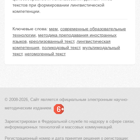
текстов при формировании лингвистической
компетенции.
Ключевые слова:
мем
,
современные образовательные
технологии
,
методика преподавания иностранных
языков
,
креолизованный текст
,
лингвистическая
компетенция
,
поликодовый текст
,
мультимодальный
текст
,
негомогенный текст
© 2008-2026, Сайт является
официальным электронным
научно-
методическим изданием.
Зарегистрирован в Федеральной службе по надзору в сфере связи,
информационных технологий и массовых коммуникаций.
Регистрационный номер и дата принятия решения о регистрации: