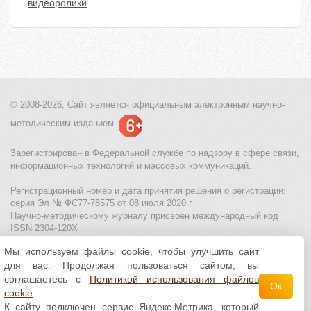
видеоролики
© 2008-2026, Сайт является
официальным электронным
научно-
методическим изданием.
Зарегистрирован в Федеральной службе по надзору в сфере связи,
информационных технологий и массовых коммуникаций.
Регистрационный номер и дата принятия решения о регистрации:
серия Эл № ФС77-78575 от 08 июля 2020 г
Научно-методическому журналу присвоен международный код
ISSN 2304-120X
Мы используем файлы cookie, чтобы улучшить сайт
МЦИТО
|
Школьные олимпиады и онлайн конкурсы для детей
|
для вас. Продолжая пользоваться сайтом, вы
Политика использования файлов cookie
|
Политика обработки и
защиты персональных данных
соглашаетесь с
Политикой использования файлов
Ок
cookie
.
Все материалы доступны по
лицензии Creative
К сайту подключен сервис Яндекс.Метрика, который