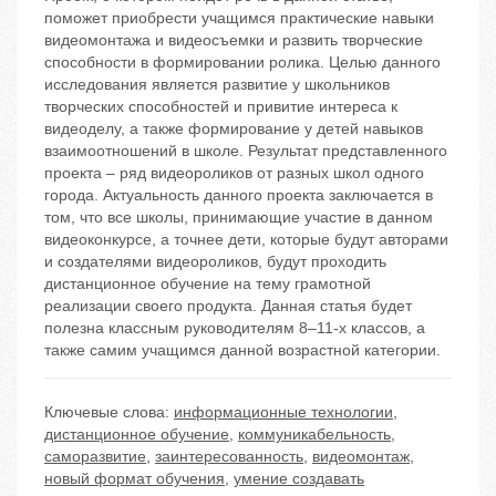
поможет приобрести учащимся практические навыки
видеомонтажа и видеосъемки и развить творческие
способности в формировании ролика. Целью данного
исследования является развитие у школьников
творческих способностей и привитие интереса к
видеоделу, а также формирование у детей навыков
взаимоотношений в школе. Результат представленного
проекта – ряд видеороликов от разных школ одного
города. Актуальность данного проекта заключается в
том, что все школы, принимающие участие в данном
видеоконкурсе, а точнее дети, которые будут авторами
и создателями видеороликов, будут проходить
дистанционное обучение на тему грамотной
реализации своего продукта. Данная статья будет
полезна классным руководителям 8–11-х классов, а
также самим учащимся данной возрастной категории.
Ключевые слова:
информационные технологии
,
дистанционное обучение
,
коммуникабельность
,
саморазвитие
,
заинтересованность
,
видеомонтаж
,
новый формат обучения
,
умение создавать