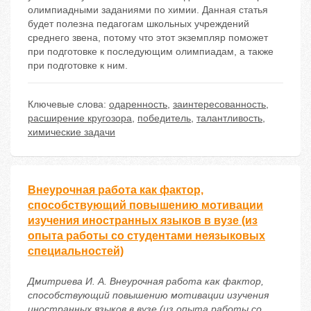
олимпиадными заданиями по химии. Данная статья
будет полезна педагогам школьных учреждений
среднего звена, потому что этот экземпляр поможет
при подготовке к последующим олимпиадам, а также
при подготовке к ним.
Ключевые слова:
одаренность
,
заинтересованность
,
расширение кругозора
,
победитель
,
талантливость
,
химические задачи
Внеурочная работа как фактор,
способствующий повышению мотивации
изучения иностранных языков в вузе (из
опыта работы со студентами неязыковых
специальностей)
Дмитриева И. А. Внеурочная работа как фактор,
способствующий повышению мотивации изучения
иностранных языков в вузе (из опыта работы со