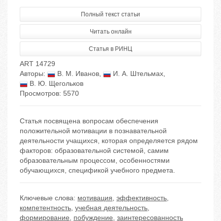
Полный текст статьи
Читать онлайн
Статья в РИНЦ
ART 14729
Авторы:
В. М. Иванов
,
И. А. Штельмах
,
В. Ю. Щегольков
Просмотров: 5570
Статья посвящена вопросам обеспечения
положительной мотивации в познавательной
деятельности учащихся, которая определяется рядом
факторов: образовательной системой, самим
образовательным процессом, особенностями
обучающихся, спецификой учебного предмета.
Ключевые слова:
мотивация
,
эффективность
,
компетентность
,
учебная деятельность
,
формирование
,
побуждение
,
заинтересованность