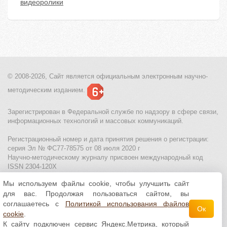
видеоролики
© 2008-2026, Сайт является
официальным электронным
научно-
методическим изданием.
Зарегистрирован в Федеральной службе по надзору в сфере связи,
информационных технологий и массовых коммуникаций.
Регистрационный номер и дата принятия решения о регистрации:
серия Эл № ФС77-78575 от 08 июля 2020 г
Научно-методическому журналу присвоен международный код
ISSN 2304-120X
Мы используем файлы cookie, чтобы улучшить сайт
МЦИТО
|
Школьные олимпиады и онлайн конкурсы для детей
|
для вас. Продолжая пользоваться сайтом, вы
Политика использования файлов cookie
|
Политика обработки и
защиты персональных данных
соглашаетесь с
Политикой использования файлов
Ок
cookie
.
Все материалы доступны по
лицензии Creative
К сайту подключен сервис Яндекс.Метрика, который