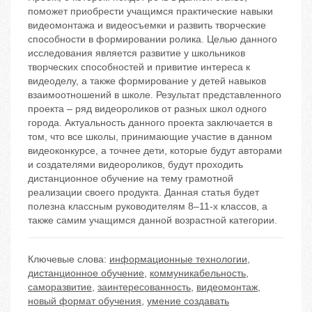
поможет приобрести учащимся практические навыки
видеомонтажа и видеосъемки и развить творческие
способности в формировании ролика. Целью данного
исследования является развитие у школьников
творческих способностей и привитие интереса к
видеоделу, а также формирование у детей навыков
взаимоотношений в школе. Результат представленного
проекта – ряд видеороликов от разных школ одного
города. Актуальность данного проекта заключается в
том, что все школы, принимающие участие в данном
видеоконкурсе, а точнее дети, которые будут авторами
и создателями видеороликов, будут проходить
дистанционное обучение на тему грамотной
реализации своего продукта. Данная статья будет
полезна классным руководителям 8–11-х классов, а
также самим учащимся данной возрастной категории.
Ключевые слова:
информационные технологии
,
дистанционное обучение
,
коммуникабельность
,
саморазвитие
,
заинтересованность
,
видеомонтаж
,
новый формат обучения
,
умение создавать