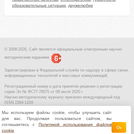
образовательные ситуации
,
дружелюбие
© 2008-2026, Сайт является
официальным электронным
научно-
методическим изданием.
Зарегистрирован в Федеральной службе по надзору в сфере связи,
информационных технологий и массовых коммуникаций.
Регистрационный номер и дата принятия решения о регистрации:
серия Эл № ФС77-78575 от 08 июля 2020 г
Научно-методическому журналу присвоен международный код
ISSN 2304-120X
Мы используем файлы cookie, чтобы улучшить сайт
МЦИТО
|
Школьные олимпиады и онлайн конкурсы для детей
|
для вас. Продолжая пользоваться сайтом, вы
Политика использования файлов cookie
|
Политика обработки и
защиты персональных данных
соглашаетесь с
Политикой использования файлов
Ок
cookie
.