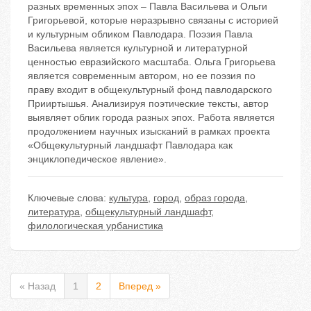
разных временных эпох – Павла Васильева и Ольги
Григорьевой, которые неразрывно связаны с историей
и культурным обликом Павлодара. Поэзия Павла
Васильева является культурной и литературной
ценностью евразийского масштаба. Ольга Григорьева
является современным автором, но ее поэзия по
праву входит в общекультурный фонд павлодарского
Прииртышья. Анализируя поэтические тексты, автор
выявляет облик города разных эпох. Работа является
продолжением научных изысканий в рамках проекта
«Общекультурный ландшафт Павлодара как
энциклопедическое явление».
Ключевые слова:
культура
,
город
,
образ города
,
литература
,
общекультурный ландшафт
,
филологическая урбанистика
« Назад
1
2
Вперед »