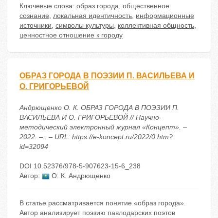
Ключевые слова:
образ города
,
общественное
сознание
,
локальная идентичность
,
информационные
источники
,
символы культуры
,
коллективная общность
,
ценностное отношение к городу
ОБРАЗ ГОРОДА В ПОЭЗИИ П. ВАСИЛЬЕВА И
О. ГРИГОРЬЕВОЙ
Андрющенко О. К. ОБРАЗ ГОРОДА В ПОЭЗИИ П.
ВАСИЛЬЕВА И О. ГРИГОРЬЕВОЙ // Научно-
методический электронный журнал «Концепт». –
2022. – . – URL: https://e-koncept.ru/2022/0.htm?
id=32094
DOI 10.52376/978-5-907623-15-6_238
Автор:
О. К. Андрющенко
В статье рассматривается понятие «образ города».
Автор анализирует поэзию павлодарских поэтов