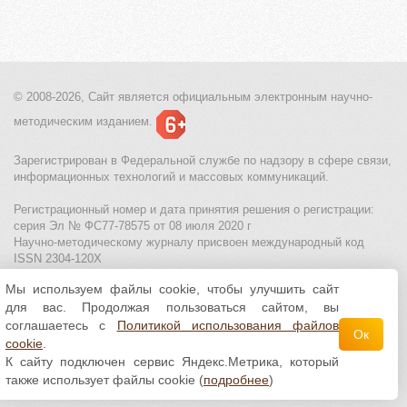
© 2008-2026, Сайт является
официальным электронным
научно-
методическим изданием.
Зарегистрирован в Федеральной службе по надзору в сфере связи,
информационных технологий и массовых коммуникаций.
Регистрационный номер и дата принятия решения о регистрации:
серия Эл № ФС77-78575 от 08 июля 2020 г
Научно-методическому журналу присвоен международный код
ISSN 2304-120X
Мы используем файлы cookie, чтобы улучшить сайт
МЦИТО
|
Школьные олимпиады и онлайн конкурсы для детей
|
для вас. Продолжая пользоваться сайтом, вы
Политика использования файлов cookie
|
Политика обработки и
защиты персональных данных
соглашаетесь с
Политикой использования файлов
Ок
cookie
.
Все материалы доступны по
лицензии Creative
К сайту подключен сервис Яндекс.Метрика, который
Commons С указанием авторства 4.0 Всемирная
.
также использует файлы cookie (
подробнее
)