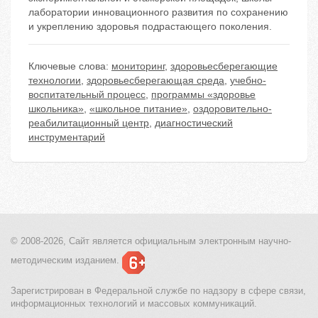
лаборатории инновационного развития по сохранению
и укреплению здоровья подрастающего поколения.
Ключевые слова:
мониторинг
,
здоровьесберегающие
технологии
,
здоровьесберегающая среда
,
учебно-
воспитательный процесс
,
программы «здоровье
школьника»
,
«школьное питание»
,
оздоровительно-
реабилитационный центр
,
диагностический
инструментарий
© 2008-2026, Сайт является
официальным электронным
научно-
методическим изданием.
Зарегистрирован в Федеральной службе по надзору в сфере связи,
информационных технологий и массовых коммуникаций.