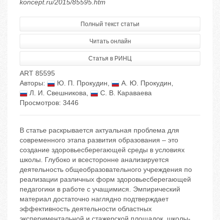
koncept.ru/2015/85595.htm
Полный текст статьи
Читать онлайн
Статья в РИНЦ
ART 85595
Авторы:
Ю. П. Прокудин
,
А. Ю. Прокудин
,
Л. И. Свешникова
,
С. В. Караваева
Просмотров: 3446
В статье раскрывается актуальная проблема для
современного этапа развития образования – это
создание здоровьесберегающей среды в условиях
школы. Глубоко и всесторонне анализируется
деятельность общеобразовательного учреждения по
реализации различных форм здоровьесберегающей
педагогики в работе с учащимися. Эмпирический
материал достаточно наглядно подтверждает
эффективность деятельности областных
экспериментальной и стажерской площадок, школы-