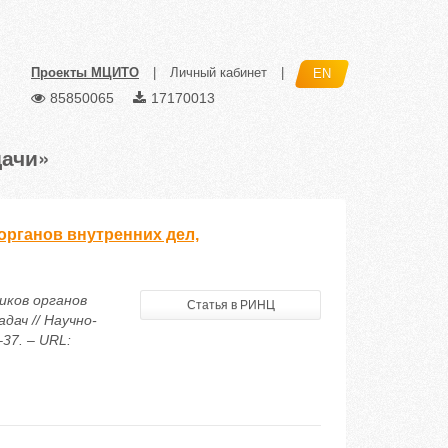
Проекты МЦИТО
|
Личный кабинет
|
EN
85850065
17170013
дачи»
органов внутренних дел,
иков органов
Статья в РИНЦ
ач // Научно-
37. – URL: