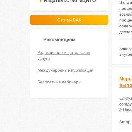
Издательство МЦИТО
В стат
профе
возни
Статьи ВАК
проце
содер
деятел
Рекомендуем
Ключе
Редакционно-издательские
внутр
услуги
Международные публикации
Меры
Бесплатные вебинары
выпо
Струга
сотру
// Нау
Автор