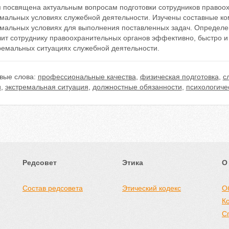
я посвящена актуальным вопросам подготовки сотрудников правоох
емальных условиях служебной деятельности. Изучены составные ко
емальных условиях для выполнения поставленных задач. Определен
лит сотруднику правоохранительных органов эффективно, быстро 
тремальных ситуациях служебной деятельности.
вые слова:
профессиональные качества
,
физическая подготовка
,
с
и
,
экстремальная ситуация
,
должностные обязанности
,
психологиче
Редсовет
Этика
О
Состав редсовета
Этический кодекс
О
К
С