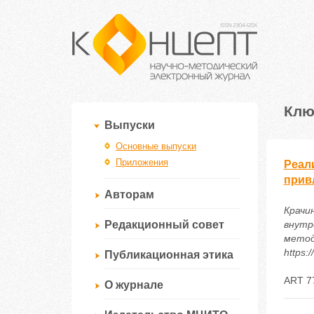
Клю
Выпуски
Основные выпуски
Приложения
Реал
прив
Авторам
Крачи
Редакционный совет
внутр
методи
https:
Публикационная этика
ART 7
О журнале