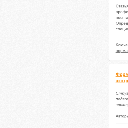
Стать
профе
посяг
Опред
специа
Ключе
норма
Форм
экст
Струга
подго
электр
Автор