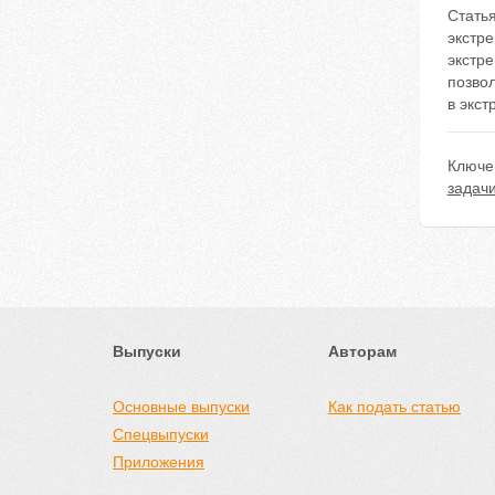
Стать
экстр
экстр
позво
в экс
Ключе
задач
Выпуски
Авторам
Основные выпуски
Как подать статью
Спецвыпуски
Приложения