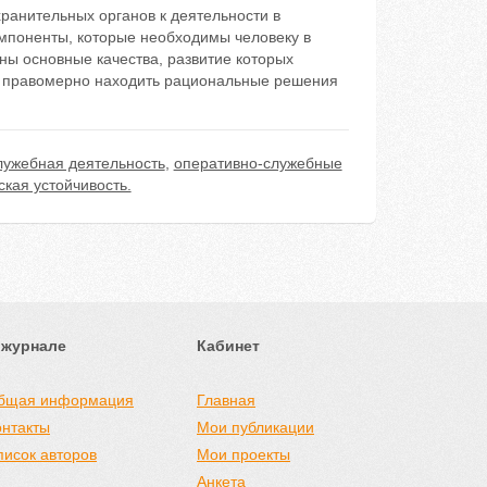
ранительных органов к деятельности в
мпоненты, которые необходимы человеку в
ы основные качества, развитие которых
и правомерно находить рациональные решения
лужебная деятельность
,
оперативно-служебные
ская устойчивость.
 журнале
Кабинет
бщая информация
Главная
онтакты
Мои публикации
писок авторов
Мои проекты
Анкета