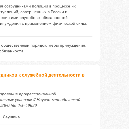
я сотрудниками полиции в процессе их
туплений, совершенных в России и
нения ими служебных обязанностей.
инуждения с применением физической силы,
,
общественный порядок
,
меры принуждения
,
обязанности
ников к служебной деятельности в
ормирование профессиональной
льных условиях // Научно-методический
2026/0.htm?id=49639
. Леушина