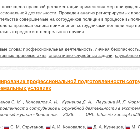
я посвящена правовой регламентации применения мер принуждени
ссиональной деятельности. Проведен анализ регистрируемых прес
ательства совершаемые на сотрудников полиции в процессе выпол
елена правовая основа применения сотрудниками полиции мер пр
льных средств и огнестрельного оружия.
вые слова:
профессиональная деятельность
,
личная безопасность
тивные правовые акты
,
оперативно-служебные задачи
,
служебные 
ирование профессиональной подготовленности сотруд
ремальных условиях
нов С. М. , Коновалов А. И. , Кузнецов Д. А. , Леушина М. Л. Ф
товленности сотрудников к служебной деятельности в экстрема
онный журнал «Концепт». – 2026. – . – URL: https://e-koncept.ru/
ы:
С. М. Струганов
,
А. И. Коновалов
,
Д. А. Кузнецов
,
М. Л