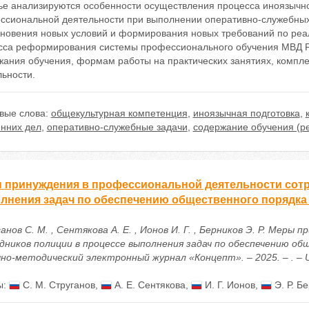
ье анализируются особенности осуществления процесса иноязычной
ссиональной деятельности при выполнении оперативно-служебных 
кновения новых условий и формирования новых требований по реал
сса реформирования системы профессионального обучения МВД Р
жания обучения, формам работы на практических занятиях, компл
ьности.
вые слова:
общекультурная компетенция
,
иноязычная подготовка
,
енних дел
,
оперативно-служебные задачи
,
содержание обучения (р
 принуждения в профессиональной деятельности сотр
лнения задач по обеспечению общественного порядка 
нов С. М. , Сентякова А. Е. , Ионов И. Г. , Берников Э. Р. Мер
дников полиции в процессе выполнения задач по обеспечению об
чно-методический электронный журнал «Концепт». – 2025. – . – UR
ы:
С. М. Струганов
,
А. Е. Сентякова
,
И. Г. Ионов
,
Э. Р. Б