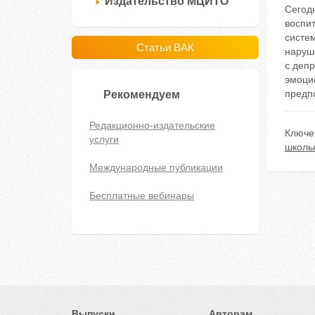
Издательство МЦИТО
Сегод
воспит
систе
Статьи ВАК
наруш
с деп
эмоци
предп
Рекомендуем
Редакционно-издательские
Ключе
услуги
школь
Международные публикации
Бесплатные вебинары
Выпуски
Авторам