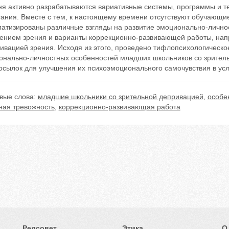
ня активно разрабатываются вариативные системы, программы и т
ания. Вместе с тем, к настоящему времени отсутствуют обучающие
матизированы различные взгляды на развитие эмоционально-личн
ением зрения и варианты коррекционно-развивающей работы, нап
ривацией зрения. Исходя из этого, проведено тифлопсихологическ
онально-личностных особенностей младших школьников со зритель
осылок для улучшения их психоэмоционального самочувствия в ус
вые слова:
младшие школьники со зрительной депривацией
,
особе
ная тревожность
,
коррекционно-развивающая работа
Редсовет
Этика
О