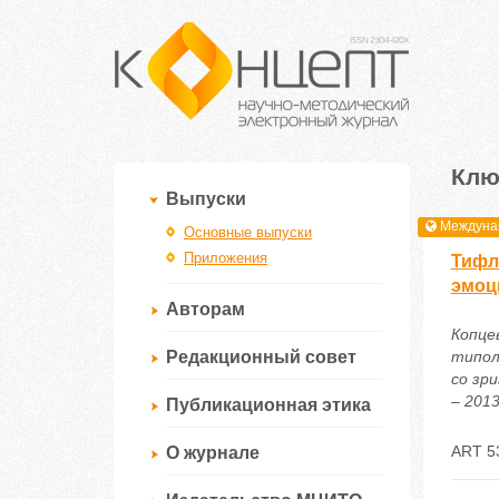
Клю
Выпуски
Междунар
Основные выпуски
Приложения
Тифл
эмоц
Авторам
Копцев
Редакционный совет
типол
со зр
– 2013
Публикационная этика
ART 5
О журнале