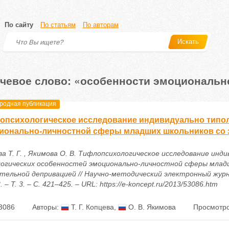
По сайту
По статьям
По авторам
Искать
чевое слово: «особенности эмоциональн
одная публикация
опсихологическое исследование индивидуально типол
ионально-личностной сферы младших школьников со 
а Т. Г. , Якимова О. В. Тифлопсихологическое исследование инд
огических особенностей эмоционально-личностной сферы млад
ительной депривацией // Научно-методический электронный жур
. – Т. 3. – С. 421–425. – URL: https://e-koncept.ru/2013/53086.htm
3086
Авторы:
Т. Г. Копцева
,
О. В. Якимова
Просмотро