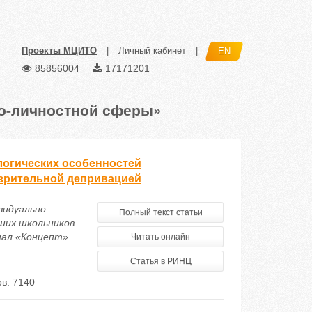
Проекты МЦИТО
|
Личный кабинет
|
EN
85856004
17171201
о-личностной сферы»
огических особенностей
зрительной депривацией
ивидуально
Полный текст статьи
ших школьников
нал «Концепт».
Читать онлайн
Статья в РИНЦ
в: 7140