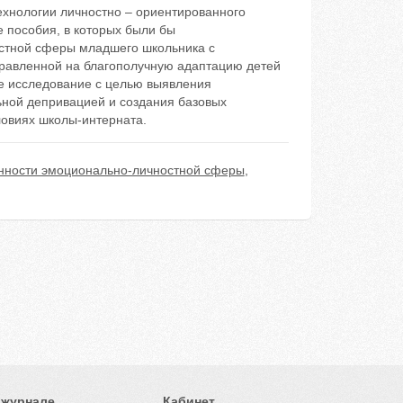
ехнологии личностно – ориентированного
 пособия, в которых были бы
остной сферы младшего школьника с
равленной на благополучную адаптацию детей
ое исследование с целью выявления
ной депривацией и создания базовых
ловиях школы-интерната.
нности эмоционально-личностной сферы
,
 журнале
Кабинет