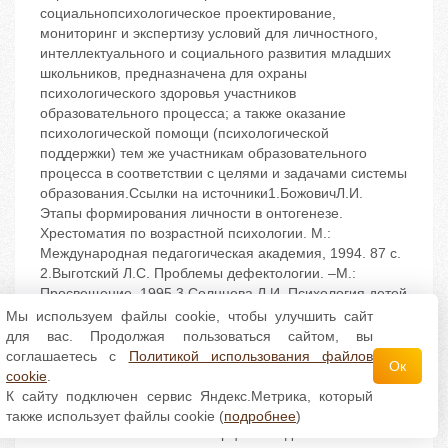
социальнопсихологическое проектирование,
мониторинг и экспертизу условий для личностного,
интеллектуального и социального развития младших
школьников, предназначена для охраны
психологического здоровья участников
образовательного процесса; а также оказание
психологической помощи (психологической
поддержки) тем же участникам образовательного
процесса в соответствии с целями и задачами системы
образования.Ссылки на источники1.БожовичЛ.И.
Этапы формирования личности в онтогенезе.
Хрестоматия по возрастной психологии. М.:
Международная педагогическая академия, 1994. 87 с.
2.Выготский Л.С. Проблемы дефектологии. –М.:
Просвещение, 1995.3.Солнцева Л.И. Психология детей
с нарушениями зрения (детская тифлопсихология). –
Мы используем файлы cookie, чтобы улучшить сайт
М.: КлассикСтиль, 20064.Литвак А.Г. Эмоциональные
для вас. Продолжая пользоваться сайтом, вы
состояния ослепших // Диагностика, развитие и
соглашаетесь с
Политикой использования файлов
Ок
коррекция сенсорной сферы лиц с нарушениями
cookie
.
зрения: Материалы Междун. научнопед. конф.
К сайту подключен сервис Яндекс.Метрика, который
тифлопедагогов и незрячих учителей, посвященной
также использует файлы cookie (
подробнее
)
200летию РГПУ им. А.И. Герцена /Ред. Е.М. Папина.