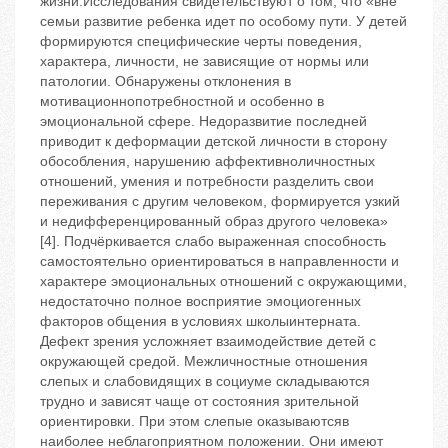
жизни.Исследования свидетельствуют о том, что «вне
семьи развитие ребенка идет по особому пути. У детей
формируются специфические черты поведения,
характера, личности, не зависящие от нормы или
патологии. Обнаружены отклонения в
мотивационнопотребностной и особенно в
эмоциональной сфере. Недоразвитие последней
приводит к деформации детской личности в сторону
обособления, нарушению аффективноличностных
отношений, умения и потребности разделить свои
переживания с другим человеком, формируется узкий
и недифференцированный образ другого человека»
[4]. Подчёркивается слабо выраженная способность
самостоятельно ориентироваться в направленности и
характере эмоциональных отношений с окружающими,
недостаточно полное восприятие эмоциогенных
факторов общения в условиях школыинтерната.
Дефект зрения усложняет взаимодействие детей с
окружающей средой. Межличностные отношения
слепых и слабовидящих в социуме складываются
трудно и зависят чаще от состояния зрительной
ориентировки. При этом слепые оказываютсяв
наиболее неблагоприятном положении. Они имеют