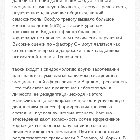
данной категории детей. К ним следует отнести
эмоциональную неустойчивость, высокую тревожность,
неуверенность, неумение общаться, низкий
самоконтроль. Особую тревогу вызвало большое
количество детей (55%) с высоким уровнем
тревожности. Ведь этот фактор более всего
коррелирует с проявлением психических нарушений.
Высокие оценки по «фактору О» могут являться как
следствием невроза и депрессии, так и следствием
психической травмы. Тревожность
также входит в синдромологию других заболеваний
или является пусковым механизмом расстройства
эмоциональной сферы личности.В целом, тревожность
–это субъективное проявление неблагополучия
личности, ее дезадаптации.Исходя из этого,
мыпосчитали целесообразным провести углубленную
диагностикупроцесса формирования тревожных
состояний в условиях школыинтерната. Именно
этисведения дают возможность более эффективной
коррекции выявленных нарушений в развитии
личности младшего школьника. При интерпретации
результатовтеста тревожности Р. Тэммла, М. Дорки и В.