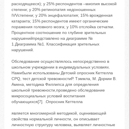
расходящееся); у 25% респондентов –миопия высокой
степени; у 20% ретинопатия недоношенных
IVVстепени; у 20% энцефалопатия; 15% врожденная
катаракта; 15% респондентов имеют органические
поражения головного мозга; у 10% отслойка сетчатки.
Процентное соотношение по глубине зрительных
нарушенийпредставлено на диаграмме №
1.Диаграмма №1. Классификация зрительных
нарушений.
Обследование осуществлялось непосредственно в
школьном учреждении в индивидуальных условиях.
Намибыли использованы Детский опросник Кеттелла
CPQ, тест детской тревожностиР. Тэммла, М. Доркии В.
Амена, методика Филлипса для определения
школьной тревожности,проведено обследование
микросоциальных условий воспитания
обучающихся[7]. .Опросник Кеттелла
является многомерной методикой, оценивающей
свойства нормальной личности, он описывает
личностную структуру человека, выявляет личностные