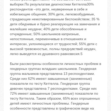
выборки.По результатам диагностики Кеттелла30%
респондентов –это дети, неуверенные в себе и
избегающие общения; 30% дети, легковозбудимые,
страдающие немотивированным беспокойством; 35 %
дети обидчивые и бурно реагирующие на замечания и
малейшие неудачи; 40% дети обособленные и
отчужденные; 50% школьников капризные,
непостоянные, переменчивые в отношениях и
интересах, уклоняющиеся от трудностей; 55% дети с
высокой тревожностью, полны предчувствий неудач,
легко выводятся из душевного равновесия.5
Были рассмотрены особенности личностных проблем в
гендерных группах младших школьников. Гендерная
группа мальчиков представлена 13 респондентами.
Среди них 62% имеют завышенные (заниженные)
показатели по тесту Кеттелла. Гендерная группа
девочек представлена 7 респондентками. Среди них
72% имеют завышенные (заниженные) показатели по
тесту Кеттелла. Таким образом, 65% всех опрошенных
детей имеют личностные проблемы. Гендерные
особенности представлены в графическом виде на