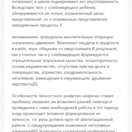
попрекают, в школе подчеркивают его неуспеваемость.
Вследствие чего у слабовидящего ребенка
обнаруживается не только ограниченный запас
представлений, но и искаженные представления,
замедленные процессы 3
запоминания, затруднены мыслительные операции,
ограничены движения. Возникают неудачи и трудности
в учебе, игре, общении со сверстниками.В результате,
как у слепых так и у слабовидящих формируются
отрицательные моральные качества: эгоцентричность,
эгоизм,иждивенчество, отсутствие чувства долга и
товарищества, упрямство, раздражительность,
негативизм, равнодушие к окружающим, душевная
черствость[5].
Особенности личностного развития незрячих ставят
проблему оказания им возможно ранней помощи и
проведения с ними необходимой работы в тот период,
когда происходит активное формирование их
личности, т.е. речь должна идти об абилитационной
работе, о предупреждении возможных негативных
изменений[6].Успешность социальной реабилитации