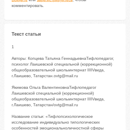
комментировать.
Текст статьи
1
Авторы: Копцева Татьяна ГеннадьевнаТифлопедагог,
психолог Лаишевской специальной (коррекционной)
общеобразовательной школыинтернат IIIIVвида,
г.Лаишево, Татарстан.ovtg@mail.ru
Якимова Ольга ВалентиновнаТифлопедагог
Лаишевской специальной (коррекционной)
общеобразовательной школыинтернат IIIIVвида,
г.Лаишево, Татарстан/ovtg@mail.ru
Название статьи: «Тифлопсихологическое
исследование индивидуально типологических
особенностей эмоциональноличностной сферы