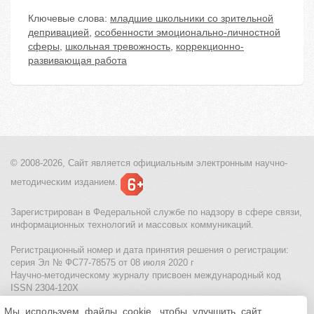
Ключевые слова:
младшие школьники со зрительной
депривацией
,
особенности эмоционально-личностной
сферы
,
школьная тревожность
,
коррекционно-
развивающая работа
© 2008-2026, Сайт является
официальным электронным
научно-
методическим изданием.
Зарегистрирован в Федеральной службе по надзору в сфере связи,
информационных технологий и массовых коммуникаций.
Регистрационный номер и дата принятия решения о регистрации:
серия Эл № ФС77-78575 от 08 июля 2020 г
Научно-методическому журналу присвоен международный код
ISSN 2304-120X
Мы используем файлы cookie, чтобы улучшить сайт
МЦИТО
|
Школьные олимпиады и онлайн конкурсы для детей
|