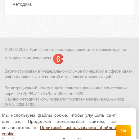
методика
© 2008-2026, Сайт является
официальным электронным
научно-
методическим изданием.
Зарегистрирован в Федеральной службе по надзору в сфере связи,
информационных технологий и массовых коммуникаций.
Регистрационный номер и дата принятия решения о регистрации:
серия Эл № ФС77-78575 от 08 июля 2020 г
Научно-методическому журналу присвоен международный код
ISSN 2304-120X
Мы используем файлы cookie, чтобы улучшить сайт
МЦИТО
|
Школьные олимпиады и онлайн конкурсы для детей
|
для вас. Продолжая пользоваться сайтом, вы
Политика использования файлов cookie
|
Политика обработки и
защиты персональных данных
соглашаетесь с
Политикой использования файлов
Ок
cookie
.
Все материалы доступны по
лицензии Creative