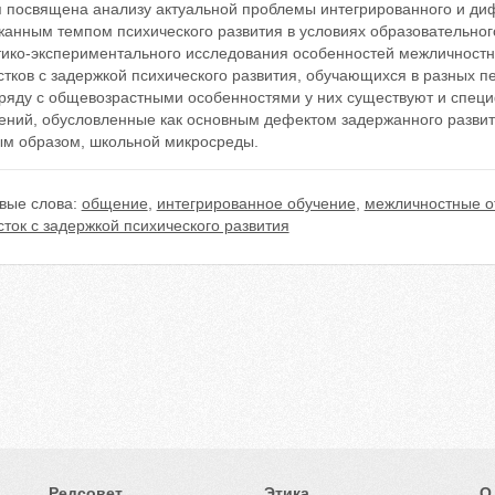
я посвящена анализу актуальной проблемы интегрированного и ди
жанным темпом психического развития в условиях образовательног
тико-экспериментального исследования особенностей межличност
тков с задержкой психического развития, обучающихся в разных п
аряду с общевозрастными особенностями у них существуют и спец
ений, обусловленные как основным дефектом задержанного развити
ым образом, школьной микросреды.
вые слова:
общение
,
интегрированное обучение
,
межличностные 
ток с задержкой психического развития
Редсовет
Этика
О