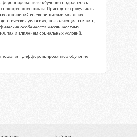
фференцированного обучения подростков с
о пространства школы. Приводятся результаты
ных отношений со сверстниками младших
едагогических условиях, позволяющие выявить,
ифические особенности межличностных
я, так и влиянием социальных условий,
отношения
,
дифференцированное обучение
,
 журнале
Кабинет