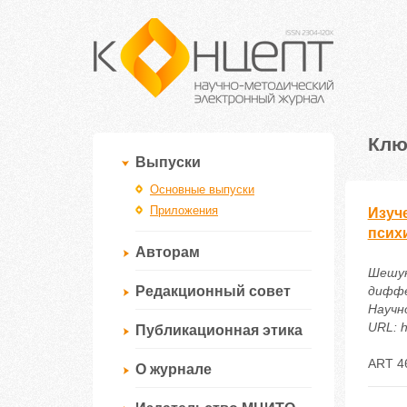
Клю
Выпуски
Основные выпуски
Приложения
Изуч
псих
Авторам
Шешуко
Редакционный совет
диффе
Научн
URL: h
Публикационная этика
ART 4
О журнале