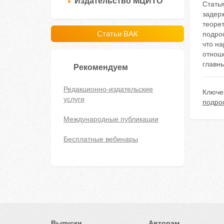
Издательство МЦИТО
Стать
задер
теоре
Статьи ВАК
подрос
что н
отнош
главн
Рекомендуем
Редакционно-издательские
Ключе
услуги
подрос
Международные публикации
Бесплатные вебинары
Выпуски
Авторам