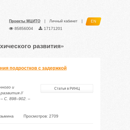
Проекты МЦИТО
|
Личный кабинет
|
EN
85856004
17171201
хического развития»
ния подростков с задержкой
нного и
Статья в РИНЦ
развития //
– С. 898–902. –
узьмина
Просмотров: 2709