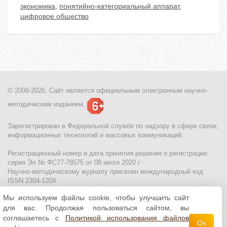
экономика
,
понятийно-категориальный аппарат
,
цифровое общество
© 2008-2026, Сайт является
официальным электронным
научно-
методическим изданием.
Зарегистрирован в Федеральной службе по надзору в сфере связи,
информационных технологий и массовых коммуникаций.
Регистрационный номер и дата принятия решения о регистрации:
серия Эл № ФС77-78575 от 08 июля 2020 г
Научно-методическому журналу присвоен международный код
ISSN 2304-120X
Мы используем файлы cookie, чтобы улучшить сайт
МЦИТО
|
Школьные олимпиады и онлайн конкурсы для детей
|
для вас. Продолжая пользоваться сайтом, вы
Политика использования файлов cookie
|
Политика обработки и
защиты персональных данных
соглашаетесь с
Политикой использования файлов
Ок