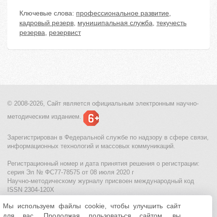
Ключевые слова:
профессиональное развитие
,
кадровый резерв
,
муниципальная служба
,
текучесть
резерва
,
резервист
© 2008-2026, Сайт является
официальным электронным
научно-
методическим изданием.
Зарегистрирован в Федеральной службе по надзору в сфере связи,
информационных технологий и массовых коммуникаций.
Регистрационный номер и дата принятия решения о регистрации:
серия Эл № ФС77-78575 от 08 июля 2020 г
Научно-методическому журналу присвоен международный код
ISSN 2304-120X
Мы используем файлы cookie, чтобы улучшить сайт
МЦИТО
|
Школьные олимпиады и онлайн конкурсы для детей
|
для вас. Продолжая пользоваться сайтом, вы
Политика использования файлов cookie
|
Политика обработки и