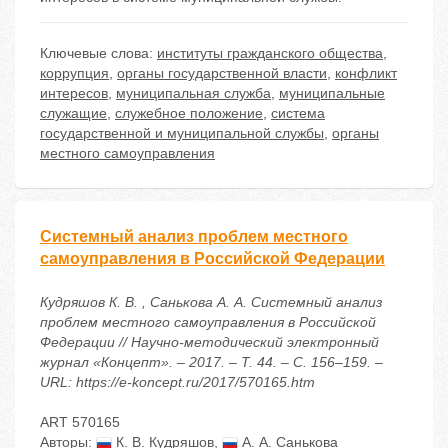
Ключевые слова:
институты гражданского общества
,
коррупция
,
органы государственной власти
,
конфликт
интересов
,
муниципальная служба
,
муниципальные
служащие
,
служебное положение
,
система
государственной и муниципальной службы
,
органы
местного самоуправления
Системный анализ проблем местного
самоуправления в Российской Федерации
Кудряшов К. В. , Санькова А. А. Системный анализ
проблем местного самоуправления в Российской
Федерации // Научно-методический электронный
журнал «Концепт». – 2017. – Т. 44. – С. 156–159. –
URL: https://e-koncept.ru/2017/570165.htm
ART 570165
Авторы:
К. В. Кудряшов
,
А. А. Санькова