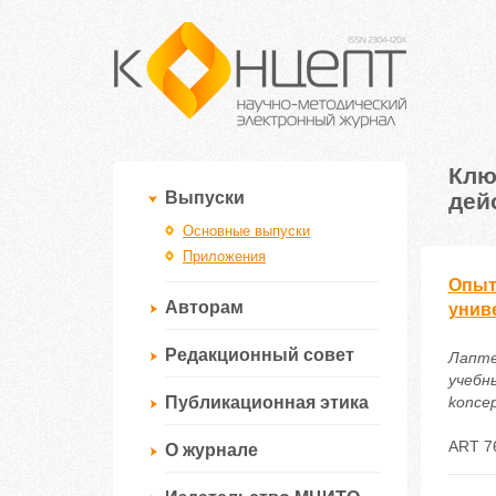
Клю
дей
Выпуски
Основные выпуски
Приложения
Опыт
Авторам
унив
Редакционный совет
Лапте
учебны
Публикационная этика
koncep
ART 7
О журнале