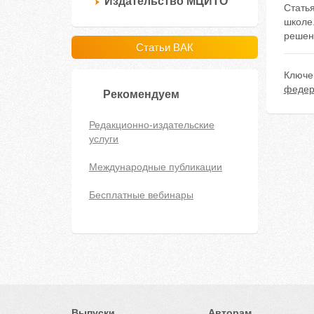
Издательство МЦИТО
Стать
школе.
решен
Статьи ВАК
Ключе
федер
Рекомендуем
Редакционно-издательские
услуги
Международные публикации
Бесплатные вебинары
Выпуски
Авторам