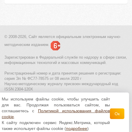
© 2008-2026, Сайт является
официальным электронным
научно-
методическим изданием.
Зарегистрирован в Федеральной службе по надзору в сфере связи,
информационных технологий и массовых коммуникаций.
Регистрационный номер и дата принятия решения о регистрации:
серия Эл № ФС77-78575 от 08 июля 2020 г
Научно-методическому журналу присвоен международный код
ISSN 2304-120X
Мы используем файлы cookie, чтобы улучшить сайт
МЦИТО
|
Школьные олимпиады и онлайн конкурсы для детей
|
для вас. Продолжая пользоваться сайтом, вы
Политика использования файлов cookie
|
Политика обработки и
защиты персональных данных
соглашаетесь с
Политикой использования файлов
Ок
cookie
.
Все материалы доступны по
лицензии Creative
К сайту подключен сервис Яндекс.Метрика, который
Commons С указанием авторства 4.0 Всемирная
.
также использует файлы cookie (
подробнее
)