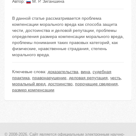
Автор:
М. Р. Зиганшина
В данной статье рассматривается проблема
компенсации морального вреда как способа защита
чести, достоинства и деловой репутации, проблемы
определения размера компенсации морального вреда,
проблемы понимания таких правовых категорий, как
физические, нравственные страдания, степень
морального вреда.
Ключевые слова:
доказательства
,
вина
,
судебная
практика
,
правонарушение
,
деловая репутация
,
честь
,
моральный вред
,
достоинство
,
порочащие сведения
,
размер компенсации
© 2008-2026, Сайт является
официальным электронным
научно-