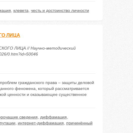
мация
,
клевета
,
честь и достоинство личности
ГО ЛИЦА
ОГО ЛИЦА // Научно-методический
2026/0.htm?id=50046
 проблем гражданского права – защиты деловой
данного феномена, который рассматривается
ской ценности и оказывающее существенное
орочащие сведения
,
диффамация
,
путации
,
интернет-диффамация
,
причинённый