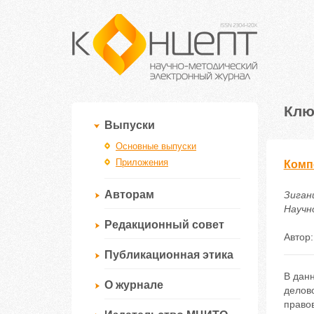
Клю
Выпуски
Основные выпуски
Приложения
Комп
Авторам
Зиган
Научно
Редакционный совет
Автор
Публикационная этика
В данн
О журнале
делов
правов