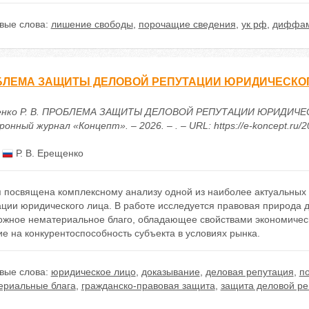
вые слова:
лишение свободы
,
порочащие сведения
,
ук рф
,
диффа
БЛЕМА ЗАЩИТЫ ДЕЛОВОЙ РЕПУТАЦИИ ЮРИДИЧЕСКО
нко Р. В. ПРОБЛЕМА ЗАЩИТЫ ДЕЛОВОЙ РЕПУТАЦИИ ЮРИДИЧЕСК
онный журнал «Концепт». – 2026. – . – URL: https://e-koncept.ru/
:
Р. В. Ерещенко
я посвящена комплексному анализу одной из наиболее актуальных
ации юридического лица. В работе исследуется правовая природа 
ложное нематериальное благо, обладающее свойствами экономиче
е на конкурентоспособность субъекта в условиях рынка.
вые слова:
юридическое лицо
,
доказывание
,
деловая репутация
,
п
ериальные блага
,
гражданско-правовая защита
,
защита деловой ре