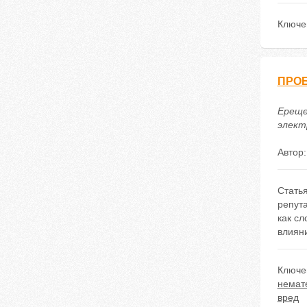
Ключе
ПРО
Ереще
электр
Автор
Стать
репут
как с
влияни
Ключе
немат
вред