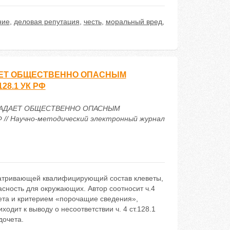
ние
,
деловая репутация
,
честь
,
моральный вред
,
АЕТ ОБЩЕСТВЕННО ОПАСНЫМ
28.1 УК РФ
СТРАДАЕТ ОБЩЕСТВЕННО ОПАСНЫМ
 // Научно-методический электронный журнал
сматривающей квалифицирующий состав клеветы,
асность для окружающих. Автор соотносит ч.4
евета и критерием «порочащие сведения»,
ит к выводу о несоответствии ч. 4 ст.128.1
дочета.