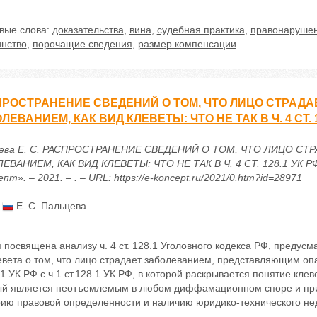
вые слова:
доказательства
,
вина
,
судебная практика
,
правонаруше
инство
,
порочащие сведения
,
размер компенсации
РОСТРАНЕНИЕ СВЕДЕНИЙ О ТОМ, ЧТО ЛИЦО СТРАД
ЛЕВАНИЕМ, КАК ВИД КЛЕВЕТЫ: ЧТО НЕ ТАК В Ч. 4 СТ. 1
ева Е. С. РАСПРОСТРАНЕНИЕ СВЕДЕНИЙ О ТОМ, ЧТО ЛИЦО 
ЕВАНИЕМ, КАК ВИД КЛЕВЕТЫ: ЧТО НЕ ТАК В Ч. 4 СТ. 128.1 УК РФ
пт». – 2021. – . – URL: https://e-koncept.ru/2021/0.htm?id=28971
:
Е. С. Пальцева
 посвящена анализу ч. 4 ст. 128.1 Уголовного кодекса РФ, преду
евета о том, что лицо страдает заболеванием, представляющим оп
.1 УК РФ с ч.1 ст.128.1 УК РФ, в которой раскрывается понятие кл
ый является неотъемлемым в любом диффамационном споре и приход
рию правовой определенности и наличию юридико-технического не