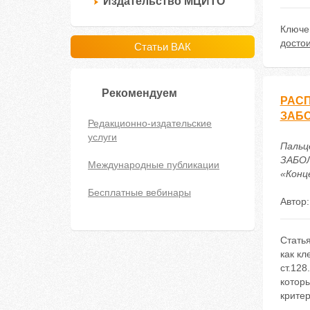
Издательство МЦИТО
Ключе
досто
Статьи ВАК
Рекомендуем
РАСП
ЗАБО
Редакционно-издательские
услуги
Пальц
ЗАБОЛ
Международные публикации
«Конце
Бесплатные вебинары
Автор
Статья
как кл
ст.128
котор
крите