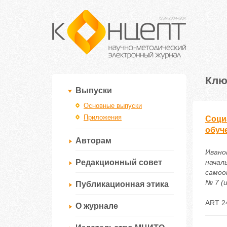
Клю
Выпуски
Основные выпуски
Приложения
Соци
обуч
Авторам
Ивано
Редакционный совет
начал
самоо
№ 7 (и
Публикационная этика
ART 2
О журнале