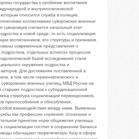
роны государства к проблеме воспитания
ждународной и внутриполитической
 которым относится служба в полиции,
огическими коллективами суворовских военных
я суворовцев считается начальный этап
дростка в новой среде, то есть социализация.
ии воспитанников, его структуры и признаков.
ированы современные представления о
 подростков, отдельных аспектах процессов
тодологической базой исследования стали
циального окружения подростка и
авторов. Для достижения поставленной в
иза, в том числе герменевтического и
в суворовских военных училищ МВД России на
и старших подростков к субординационной
ена структура социализации первокурсников,
ов приспособления и обособления,
пособов взаимодействия между ними. Выявлены
ужбы как профессии служения, осознание и
еятельное принятие норм общежития училища,
ь социализации состоит в сохранении баланса
ыводы обогащают теоретическую базу в сфере