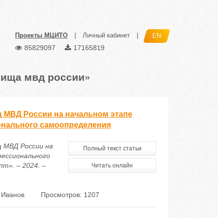
Проекты МЦИТО
|
Личный кабинет
|
EN
85829097
17165819
лища мвд россии»
 МВД России на начальном этапе
ионального самоопределения
щ МВД России на
Полный текст статьи
фессионального
т». – 2024. –
Читать онлайн
 Иванов
Просмотров: 1207