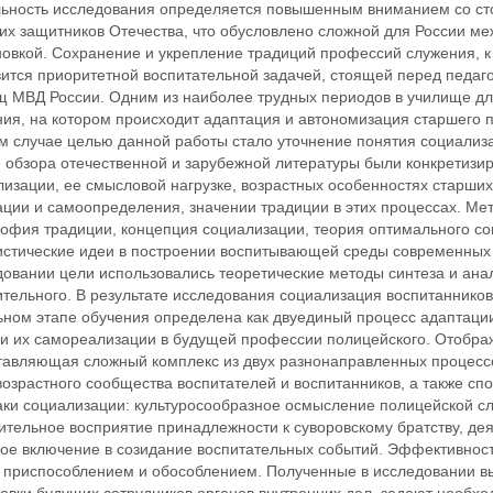
льность исследования определяется повышенным вниманием со сто
их защитников Отечества, что обусловлено сложной для России ме
овкой. Сохранение и укрепление традиций профессий служения, к
вится приоритетной воспитательной задачей, стоящей перед педаг
щ МВД России. Одним из наиболее трудных периодов в училище дл
ия, на котором происходит адаптация и автономизация старшего по
м случае целью данной работы стало уточнение понятия социализац
е обзора отечественной и зарубежной литературы были конкретиз
изации, ее смысловой нагрузке, возрастных особенностях старших
ации и самоопределения, значении традиции в этих процессах. Ме
офия традиции, концепция социализации, теория оптимального со
истические идеи в построении воспитывающей среды современных 
овании цели использовались теоретические методы синтеза и анал
ительного. В результате исследования социализация воспитаннико
ьном этапе обучения определена как двуединый процесс адаптаци
 и их самореализации в будущей профессии полицейского. Отображ
тавляющая сложный комплекс из двух разнонаправленных процесс
возрастного сообщества воспитателей и воспитанников, а также с
аки социализации: культуросообразное осмысление полицейской сл
ительное восприятие принадлежности к суворовскому братству, д
ное включение в созидание воспитательных событий. Эффективност
 приспособлением и обособлением. Полученные в исследовании в