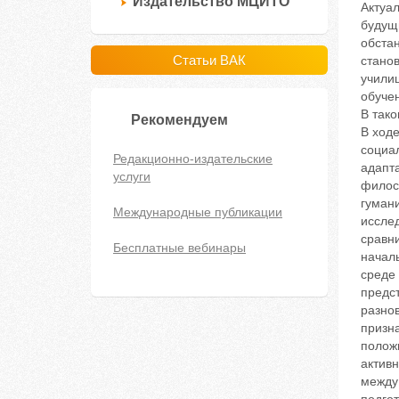
Издательство МЦИТО
Актуа
будущ
обстан
Статьи ВАК
стано
учили
обучен
В тако
Рекомендуем
В ход
социал
Редакционно-издательские
адапт
услуги
филос
гуман
Международные публикации
исслед
сравн
Бесплатные вебинары
начал
среде
предс
разно
призн
полож
актив
между