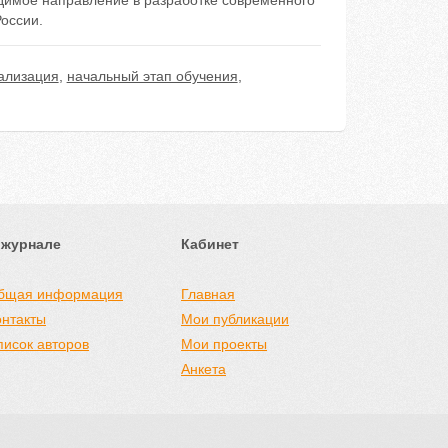
одимое направление в разработке современного
оссии.
ализация
,
начальный этап обучения
,
 журнале
Кабинет
бщая информация
Главная
онтакты
Мои публикации
писок авторов
Мои проекты
Анкета