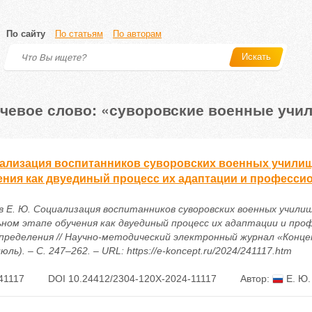
По сайту
По статьям
По авторам
Искать
чевое слово: «суворовские военные учи
ализация воспитанников суворовских военных училищ
ения как двуединый процесс их адаптации и професс
в Е. Ю. Социализация воспитанников суворовских военных учили
ьном этапе обучения как двуединый процесс их адаптации и про
пределения // Научно-методический электронный журнал «Концеп
юль). – С. 247–262. – URL: https://e-koncept.ru/2024/241117.htm
41117
DOI 10.24412/2304-120X-2024-11117
Автор:
Е. Ю.