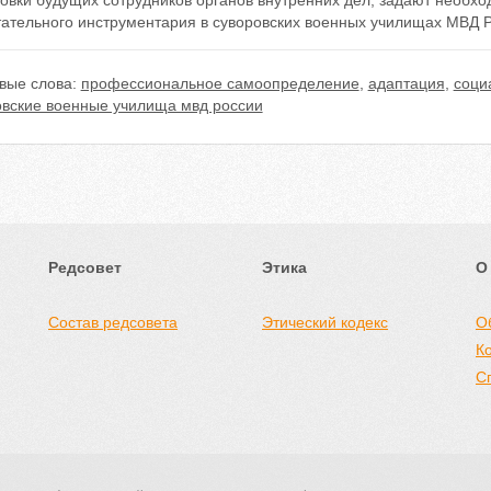
товки будущих сотрудников органов внутренних дел, задают необх
тательного инструментария в суворовских военных училищах МВД Р
вые слова:
профессиональное самоопределение
,
адаптация
,
соци
овские военные училища мвд россии
Редсовет
Этика
О
Состав редсовета
Этический кодекс
О
К
С