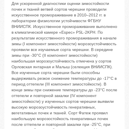
Для ускоренной диагностики оценки зимостойкости
почек и тканей ветвей сортов черешни проводили
искусственное промораживание в 2010–2012 гг. в
лаборатории физиологии устойчивости ФГБНУ
ВНИИСПК. Искусственное промораживание выполнено
в климатической камере «Espec» PSL-2KPH. По
результатам искусственного промораживания в начале
зимы (I компонент зимостойкости) морозоустойчивость
проявили все изучаемые сорта черешни. В середине
зимы при -30°С (II компонент зимостойкости)
наибольшая морозоустойчивость отмечена у сортов
Орловская янтарная и Малыш (селекция ВНИИСПК).
Все изученные сорта черешни были способны
выдерживать резкое снижение температуры до -17°С в
период оттепели (III компонент зимостойкости). В
конце зимы при снижение температуры до -23°С после
оттепели и повторной закалки (IV компонент
зимостойкости) у изученных сортов черешни выявили
высокую морозоустойчивость генеративных,
вегетативных почек и тканей. Сорт Фатеж проявил
наибольшую морозостойкость генеративных почек
после оттепели и повторной закалки при -25°С, при