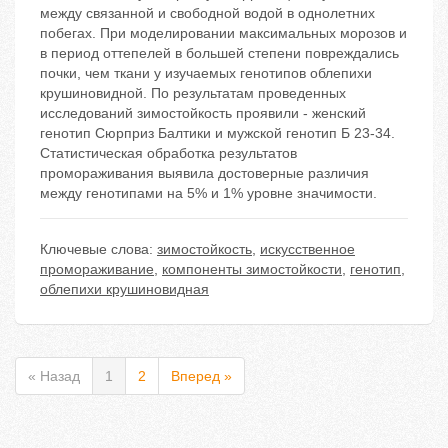
между связанной и свободной водой в однолетних
побегах. При моделировании максимальных морозов и
в период оттепелей в большей степени повреждались
почки, чем ткани у изучаемых генотипов облепихи
крушиновидной. По результатам проведенных
исследований зимостойкость проявили - женский
генотип Сюрприз Балтики и мужской генотип Б 23-34.
Статистическая обработка результатов
промораживания выявила достоверные различия
между генотипами на 5% и 1% уровне значимости.
Ключевые слова:
зимостойкость
,
искусственное
промораживание
,
компоненты зимостойкости
,
генотип
,
облепихи крушиновидная
« Назад
1
2
Вперед »