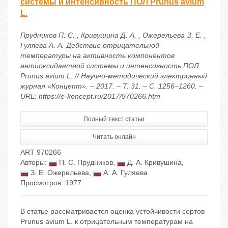
системы и интенсивность ПОЛ Prunus avium
L.
Прудников П. С. , Кривушина Д. А. , Ожерельева З. Е. ,
Гуляева А. А. Действие отрицательной
температуры на активность компонентов
антиоксидантной системы и интенсивность ПОЛ
Prunus avium L. // Научно-методический электронный
журнал «Концепт». – 2017. – Т. 31. – С. 1256–1260. –
URL: https://e-koncept.ru/2017/970266.htm
Полный текст статьи
Читать онлайн
ART 970266
Авторы:
П. С. Прудников
,
Д. А. Кривушина
,
З. Е. Ожерельева
,
А. А. Гуляева
Просмотров: 1977
В статье рассматривается оценка устойчивости сортов
Prunus avium L. к отрицательным температурам на