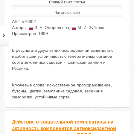
Полный текст статьи
Читать онлайн
ART 570302
Авторы:
З. Е. Ожерельева
,
М. И. Зубкова
Просмотров: 1899
В результате двухлетних исследований выделили с
наибольшей устойчивостью генеративных органов
сорта земляники садовой - Кокинская ранняя и
Росинка.
Ключевые слова:
искусственное промораживание
,
бутоны
,
цветки
,
земляника садовая
,
весенние
заморозки
,
устойчивые сорта
Действие отрицательной температуры на
активность компонентов антиоксидантной