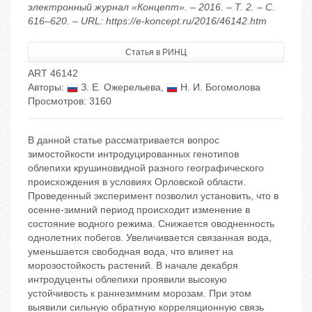
электронный журнал «Концепт». – 2016. – Т. 2. – С.
616–620. – URL: https://e-koncept.ru/2016/46142.htm
Статья в РИНЦ
ART 46142
Авторы:
З. Е. Ожерельева
,
Н. И. Богомолова
Просмотров: 3160
В данной статье рассматривается вопрос
зимостойкости интродуцированных генотипов
облепихи крушиновидной разного географического
происхождения в условиях Орловской области.
Проведенный эксперимент позволил установить, что в
осенне-зимний период происходит изменение в
состояние водного режима. Снижается оводненность
однолетних побегов. Увеличивается связанная вода,
уменьшается свободная вода, что влияет на
морозостойкость растений. В начале декабря
интродуценты облепихи проявили высокую
устойчивость к раннезимним морозам. При этом
выявили сильную обратную корреляционную связь