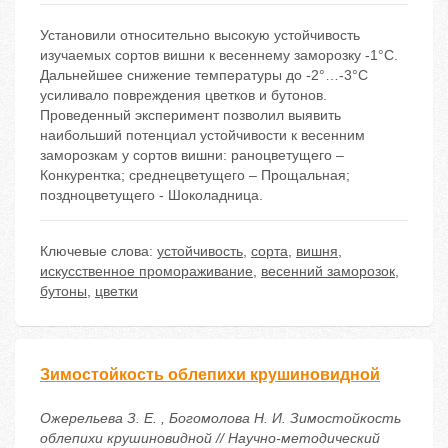
Установили относительно высокую устойчивость
изучаемых сортов вишни к весеннему заморозку -1°С.
Дальнейшее снижение температуры до -2°…-3°С
усиливало повреждения цветков и бутонов.
Проведенный эксперимент позволил выявить
наибольший потенциал устойчивости к весенним
заморозкам у сортов вишни: раноцветущего –
Конкурентка; среднецветущего – Прощальная;
поздноцветущего - Шоколадница.
Ключевые слова:
устойчивость
,
сорта
,
вишня
,
искусственное промораживание
,
весенний заморозок
,
бутоны
,
цветки
Зимостойкость облепихи крушиновидной
Ожерельева З. Е. , Богомолова Н. И. Зимостойкость
облепихи крушиновидной // Научно-методический