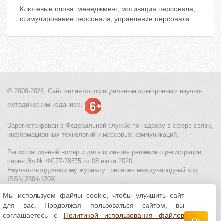
Ключевые слова:
менеджмент
,
мотивация персонала
,
стимулирование персонала
,
управление персонала
© 2008-2026, Сайт является
официальным электронным
научно-
методическим изданием.
Зарегистрирован в Федеральной службе по надзору в сфере связи,
информационных технологий и массовых коммуникаций.
Регистрационный номер и дата принятия решения о регистрации:
серия Эл № ФС77-78575 от 08 июля 2020 г
Научно-методическому журналу присвоен международный код
ISSN 2304-120X
Мы используем файлы cookie, чтобы улучшить сайт
МЦИТО
|
Школьные олимпиады и онлайн конкурсы для детей
|
для вас. Продолжая пользоваться сайтом, вы
Политика использования файлов cookie
|
Политика обработки и
защиты персональных данных
соглашаетесь с
Политикой использования файлов
Ок