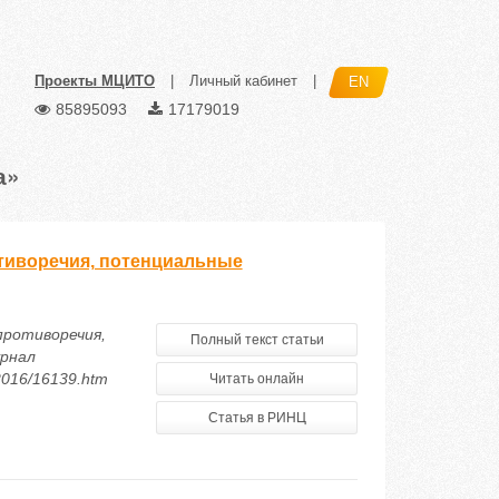
Проекты МЦИТО
|
Личный кабинет
|
EN
85895093
17179019
а»
тиворечия, потенциальные
противоречия,
Полный текст статьи
урнал
/2016/16139.htm
Читать онлайн
Статья в РИНЦ