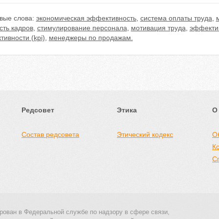
вые слова:
экономическая эффективность
,
система оплаты труда
,
сть кадров
,
стимулирование персонала
,
мотивация труда
,
эффектив
ивности (kpi)
,
менеджеры по продажам.
Редсовет
Этика
О
Состав редсовета
Этический кодекс
О
К
С
рован в Федеральной службе по надзору в сфере связи,