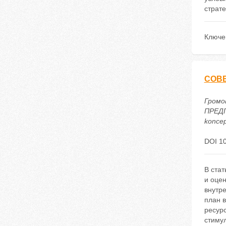
страт
Ключе
СОВ
Громо
ПРЕДП
koncep
DOI 1
В ста
и оце
внутр
план 
ресурс
стиму