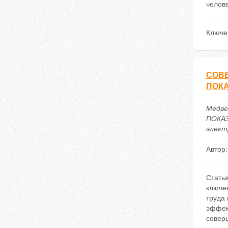
челов
Ключе
СОВ
ПОКА
Медв
ПОКАЗ
электр
Автор
Стать
ключе
труда
эффек
совер