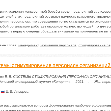
виях усиления конкурентной борьбы среди предприятий за лидерст
одителей этих предприятий осознают важность грамотного управле
ления персоналом, что совершенно точно сказывается на экономич
любой организации работает огромное количество людей, то для у
одимо в первую очередь обращать внимание на применяемые им м
вые слова:
менеджмент
,
мотивация персонала
,
стимулирование пе
ТЕМЫ СТИМУЛИРОВАНИЯ ПЕРСОНАЛА ОРГАНИЗАЦИЙ
ва Е. В. СИСТЕМЫ СТИМУЛИРОВАНИЯ ПЕРСОНАЛА ОРГАНИЗАЦИ
ческий электронный журнал «Концепт». – 2021. – . – URL: https:/
:
Е. В. Лямцева
тье рассматриваются вопросы формирования наиболее эффективны
ях активного внедрения в процессы управления цифровых технолог