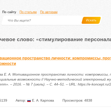
По сайту
По статьям
По авторам
Искать
чевое слово: «стимулирование персонал
вационное пространство личности: компромиссы, про
ожности
ва Е. А. Мотивационное пространство личности: компромиссы, 
циальные возможности // Научно-методический электронный ж
пт». – 2016. – № 7 (июль). – С. 44–51. – URL: https://e-koncept.ru
6139
Автор:
Е. А. Карпова
Просмотров: 4838