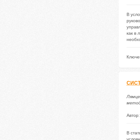
В усло
руков
управ
как в 
необх
Ключе
СИС
Лямце
методи
Автор
В ста
услови