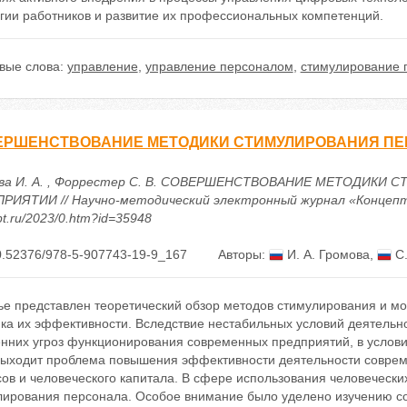
егии работников и развитие их профессиональных компетенций.
вые слова:
управление
,
управление персоналом
,
стимулирование 
ЕРШЕНСТВОВАНИЕ МЕТОДИКИ СТИМУЛИРОВАНИЯ ПЕ
ва И. А. , Форрестер С. В. СОВЕРШЕНСТВОВАНИЕ МЕТОДИКИ
РИЯТИИ // Научно-методический электронный журнал «Концепт». – 
t.ru/2023/0.htm?id=35948
0.52376/978-5-907743-19-9_167
Авторы:
И. А. Громова
,
С.
тье представлен теоретический обзор методов стимулирования и м
нка их эффективности. Вследствие нестабильных условий деятельн
енних угроз функционирования современных предприятий, в услови
выходит проблема повышения эффективности деятельности совреме
ов и человеческого капитала. В сфере использования человеческ
лирования персонала. Особое внимание было уделено изучению с