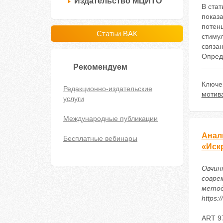
Издательство МЦИТО
В ста
показ
потен
Статьи ВАК
стиму
связан
Опред
Рекомендуем
Ключе
Редакционно-издательские
мотив
услуги
Международные публикации
Анал
Бесплатные вебинары
«Иск
Овчин
совре
метод
https:
ART 9