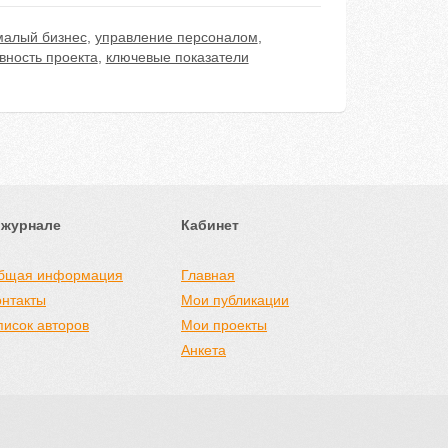
малый бизнес
,
управление персоналом
,
ность проекта
,
ключевые показатели
 журнале
Кабинет
бщая информация
Главная
онтакты
Мои публикации
писок авторов
Мои проекты
Анкета