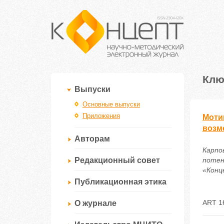
Клю
Выпуски
Основные выпуски
Приложения
Моти
возм
Авторам
Карпо
Редакционный совет
потен
«Конце
Публикационная этика
ART 1
О журнале