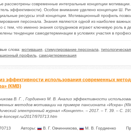
тье рассмотрены современные интегральные концепции мотивации.
атель эффективности). Особое внимание уделено концепции Ш. Ри
циальные ресурсы этой концепции. Мотивационный профиль позво
лирования персонала. Знания являются одной из наиболее важных
о с тем, что именно знания сотрудников играют ключевую роль в д
елены тенденции самодетерминации в условиях участия в профес
вые слова:
мотивация
,
стимулирование персонала
,
типологическая
ационный профиль
,
самодетерминация
из эффективности использования современных метод
ра» (КМВ)
никова В. Г. , Гордиенко М. В. Анализ эффективности использова
менных методов мотивации на примере пансионата «Искра» (КМВ
ический электронный журнал «Концепт». – 2017. – Т. 39. – С. 19
//e-koncept.ru/2017/970713.htm
70713
Авторы:
В. Г. Овчинникова
,
М. В. Гордиенко
Пр