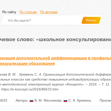
По сайту
По статьям
По авторам
Искать
чевое слово: «школьное консультирован
низация дополнительной дифференциации в профильн
видуализации образования
кова В. М. , Кремень С. А. Организация дополнительной диффер
льных классах как средство повышения индивидуализации образо
о-методический электронный журнал «Концепт». – 2016. – Т. 11. 
 https://e-koncept.ru/2016/86633.htm
6633
Авторы:
В. М. Мясникова
,
С. А. Кремень
Просмо