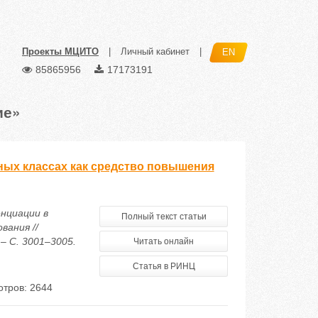
Проекты МЦИТО
|
Личный кабинет
|
EN
85865956
17173191
ие»
ых классах как средство повышения
енциации в
Полный текст статьи
вания //
– С. 3001–3005.
Читать онлайн
Статья в РИНЦ
тров: 2644