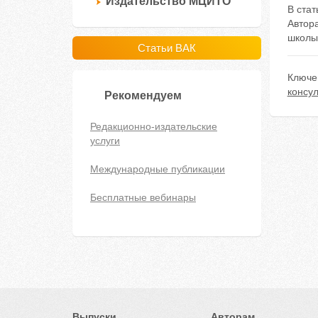
Издательство МЦИТО
В ста
Автор
школы
Статьи ВАК
Ключе
консу
Рекомендуем
Редакционно-издательские
услуги
Международные публикации
Бесплатные вебинары
Выпуски
Авторам