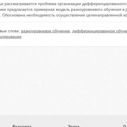
тье рассматривается проблема организации дифференцированного 
ами предлагается примерная модель разноуровневого обучения в 
. Обоснована необходимость осуществления целенаправленной ко
вые слова:
разноуровневое обучение
,
дифференцированное обуче
льтирование
Редсовет
Этика
О