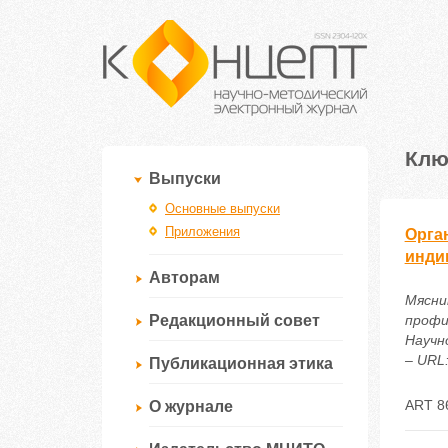
Клю
Выпуски
Основные выпуски
Приложения
Орга
инди
Авторам
Мясни
Редакционный совет
профи
Научн
– URL:
Публикационная этика
ART 8
О журнале