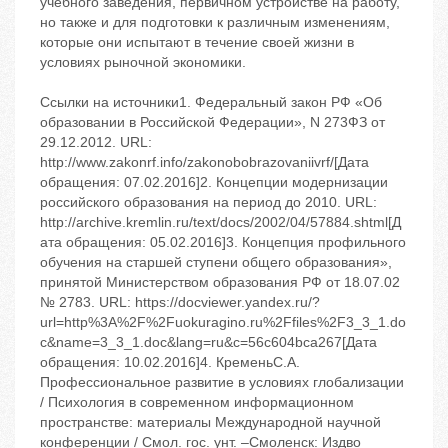
Ссылки на источники1. Федеральный закон РФ «Об
образовании в Российской Федерации», N 273ФЗ от
29.12.2012. URL:
http://www.zakonrf.info/zakonobobrazovaniivrf/[Дата
обращения: 07.02.2016]2. Концепции модернизации
российского образования на период до 2010. URL:
http://archive.kremlin.ru/text/docs/2002/04/57884.shtml[Д
ата обращения: 05.02.2016]3. Концепция профильного
обучения на старшей ступени общего образования»,
принятой Министерством образования РФ от 18.07.02
№ 2783. URL: https://docviewer.yandex.ru/?
url=http%3A%2F%2Fuokuragino.ru%2Ffiles%2F3_3_1.do
c&name=3_3_1.doc&lang=ru&c=56c604bca267[Дата
обращения: 10.02.2016]4. КременьС.А.
Профессиональное развитие в условиях глобализации
/ Психология в современном информационном
пространстве: материалы Международной научной
конференции / Смол. гос. унт. –Смоленск: Издво