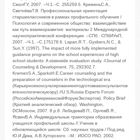
СмолГУ, 2007. –Ч.1.–С. 255259.5. КременьС.А.,
СветнёваТ.В. Профессиональная ориентация
старшеклассников в рамках профильного обучения /
Психология и современное общество: взаимодействие
как путь взаиморазвития: материалы 2 Международной
научнопрактической конференции. –СПб.: СПбИУиП,
2007. –Ч.1. –С.175178.6. Lapan,R.T., Gysbers,N.C., &
Sun,Y. (1997). The impact of more fully implemented
guidance programs on the school experiences of high
school students: A statewide evaluation study. //Journal of
Counseling & Development, 75, 292302.7.
KremenS.A.,SparksH.E.Career counseling and the
preparation of counselors in the technological era
(Карьерноеконсультированиеиподготовкаконсультантов
втехнологическуюэру) //U.S.Russia Experts Forum
(РоссийскоАмериканскийФорумЭкспертов). Policy Brief
(Краткий аналитический обзор). Washington,
DCMoscow, 2007. 8 p.8. ЛебедеваВ.П., ОрловВ.Я.,
ЯсвинВ.А. Индивидуальные траектории образования
учащихся профильной школы // Ученик в
обновляющейся школе: Сб. научных трудов / Под ред.
Ю.И.Дика, А.В.Хуторского. –М.: ИОСО РАО, 2002.